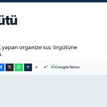
ütü
ik yapan organize suç örgütüne
ı.
-
+
A
A