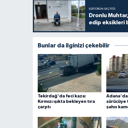
EDITÖRÜN SEÇTIĞI
Dronlu Muhtar,
edip eksikleri 
Bunlar da ilginizi çekebilir
Tekirdağ'da feci kaza:
Adana'da t
Kırmızı ışıkta bekleyen tıra
sürücüye 
çarptı
şahıs ka