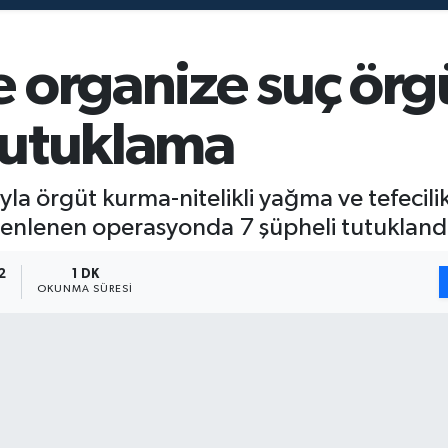
 organize suç örg
 tutuklama
la örgüt kurma-nitelikli yağma ve tefecil
zenlenen operasyonda 7 şüpheli tutukland
2
1 DK
OKUNMA SÜRESI