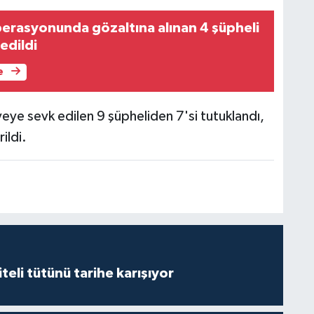
erasyonunda gözaltına alınan 4 şüpheli
edildi
e
yeye sevk edilen 9 şüpheliden 7'si tutuklandı,
ildi.
iteli tütünü tarihe karışıyor