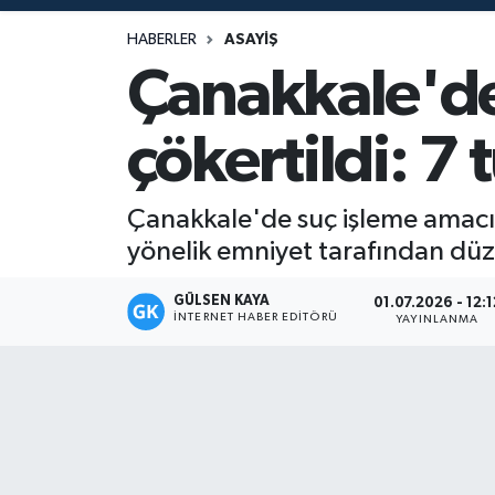
Magazin
HABERLER
ASAYIŞ
Çanakkale'de
Mersin
çökertildi: 7
Mersin Tarihi
Özel Haber
Çanakkale'de suç işleme amacıy
yönelik emniyet tarafından dü
Politika
GÜLSEN KAYA
01.07.2026 - 12:1
İNTERNET HABER EDITÖRÜ
Resmi İlan
YAYINLANMA
Sağlık
Spor
Sürmanşet