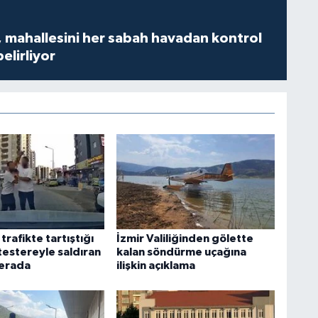
 mahallesini her sabah havadan kontrol
belirliyor
rafikte tartıştığı
İzmir Valiliğinden gölette
testereyle saldıran
kalan söndürme uçağına
merada
ilişkin açıklama