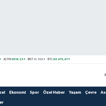
6518.23
13.703
64.475,47
ALTIN
BİST
BTC
cel
Ekonomi
Spor
Özel Haber
Yaşam
Çevre
As
er