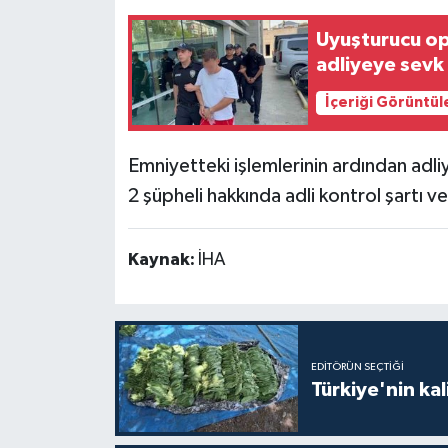
Uyuşturucu op
adliyeye sevk 
İçeriği Görüntül
Emniyetteki işlemlerinin ardından adli
2 şüpheli hakkında adli kontrol şartı ver
Kaynak:
İHA
EDITÖRÜN SEÇTIĞI
Türkiye'nin kal