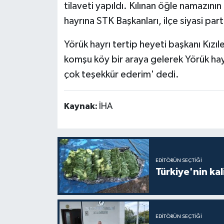
tilaveti yapıldı. Kılınan öğle namazın
hayrına STK Başkanları, ilçe siyasi part
Yörük hayrı tertip heyeti başkanı Kı
komşu köy bir araya gelerek Yörük hayr
çok teşekkür ederim' dedi.
Kaynak:
İHA
EDITÖRÜN SEÇTIĞI
Türkiye'nin kal
EDITÖRÜN SEÇTIĞI