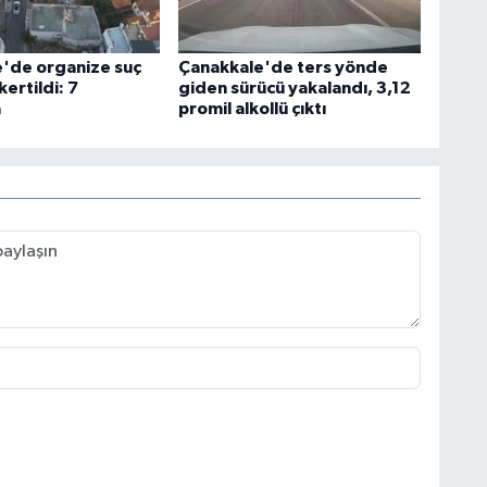
'de organize suç
Çanakkale'de ters yönde
ertildi: 7
giden sürücü yakalandı, 3,12
a
promil alkollü çıktı