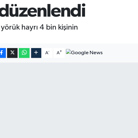
 düzenlendi
yörük hayrı 4 bin kişinin
-
+
A
A