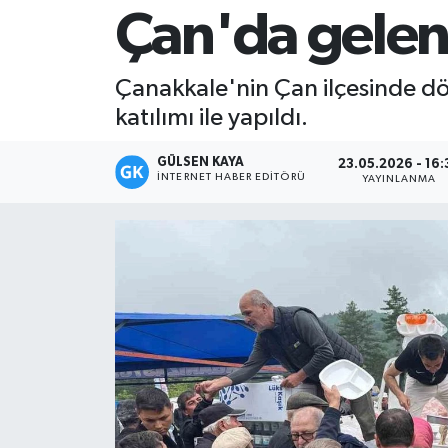
Çan'da gelen
Magazin
Çanakkale'nin Çan ilçesinde dör
Mersin
katılımı ile yapıldı.
Mersin Tarihi
GÜLSEN KAYA
23.05.2026 - 16:
İNTERNET HABER EDITÖRÜ
YAYINLANMA
Özel Haber
Politika
Resmi İlan
Sağlık
Spor
Sürmanşet