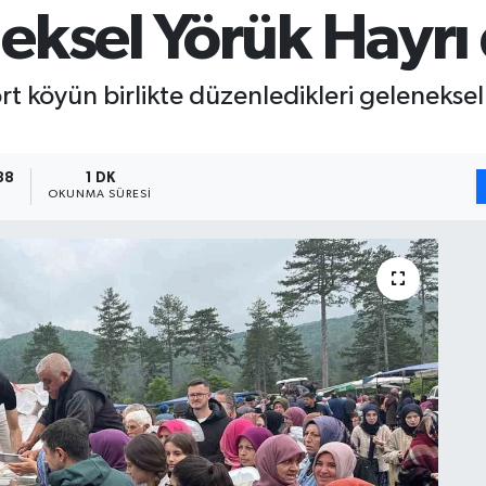
eksel Yörük Hayrı
t köyün birlikte düzenledikleri geleneksel 
38
1 DK
OKUNMA SÜRESI