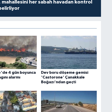
 mahallesini her sabah havadan kontrol
belirliyor
'de 4 gün boyunca
Dev boru döşeme gemisi
gını alarmı
'Castorone' Çanakkale
Boğazı'ndan geçti