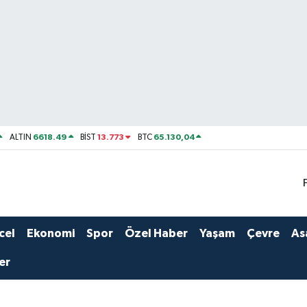
6618.49
13.773
65.130,04
ALTIN
BİST
BTC
cel
Ekonomi
Spor
Özel Haber
Yaşam
Çevre
As
er