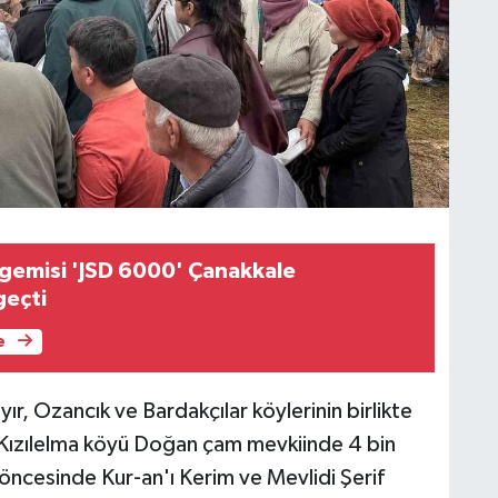
gemisi 'JSD 6000' Çanakkale
geçti
e
ır, Ozancık ve Bardakçılar köylerinin birlikte
ı Kızılelma köyü Doğan çam mevkiinde 4 bin
zı öncesinde Kur-an'ı Kerim ve Mevlidi Şerif