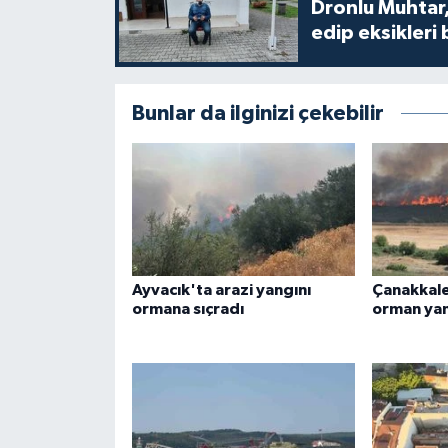
Dronlu Muhtar,
edip eksikleri 
Bunlar da ilginizi çekebilir
Ayvacık'ta arazi yangını
Çanakkale
ormana sıçradı
orman yan