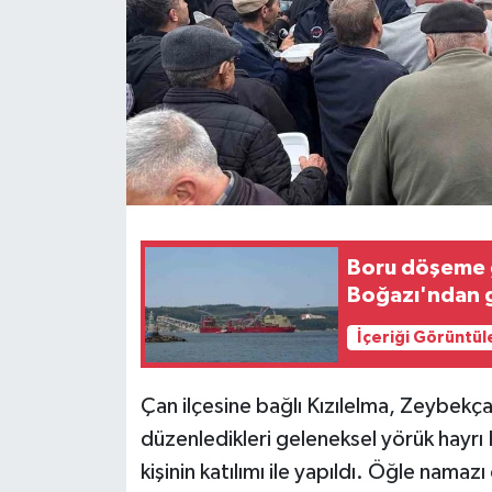
Teknoloji
Yaşam
Boru döşeme 
Boğazı'ndan 
İçeriği Görüntül
Çan ilçesine bağlı Kızılelma, Zeybekçay
düzenledikleri geleneksel yörük hayr
kişinin katılımı ile yapıldı. Öğle nama