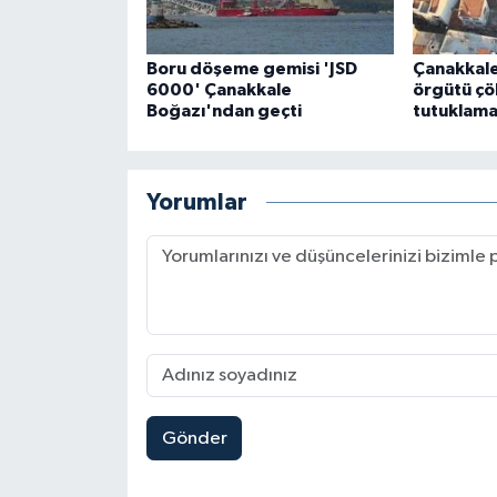
Boru döşeme gemisi 'JSD
Çanakkale
6000' Çanakkale
örgütü çök
Boğazı'ndan geçti
tutuklam
Yorumlar
Gönder