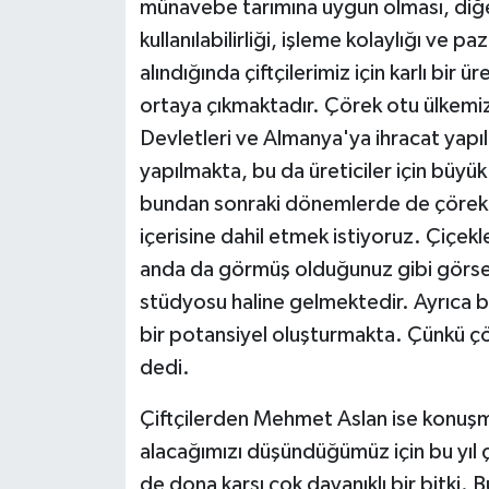
münavebe tarımına uygun olması, diğer
kullanılabilirliği, işleme kolaylığı ve pa
alındığında çiftçilerimiz için karlı bir ü
ortaya çıkmaktadır. Çörek otu ülkemizd
Devletleri ve Almanya'ya ihracat yapı
yapılmakta, bu da üreticiler için büyük
bundan sonraki dönemlerde de çörek ot
içerisine dahil etmek istiyoruz. Çiçe
anda da görmüş olduğunuz gibi görsel
stüdyosu haline gelmektedir. Ayrıca bu b
bir potansiyel oluşturmakta. Çünkü çör
dedi.
Çiftçilerden Mehmet Aslan ise konuşm
alacağımızı düşündüğümüz için bu yıl 
de dona karşı çok dayanıklı bir bitki. B