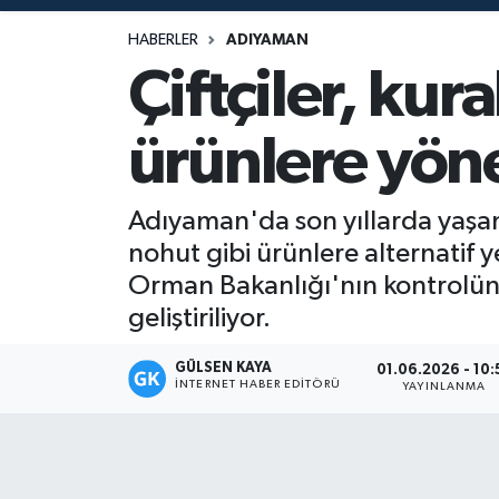
Magazin
HABERLER
ADIYAMAN
Çiftçiler, kur
Mersin
ürünlere yön
Mersin Tarihi
Özel Haber
Adıyaman'da son yıllarda yaşa
nohut gibi ürünlere alternatif
Politika
Orman Bakanlığı'nın kontrolünde 
geliştiriliyor.
Resmi İlan
GÜLSEN KAYA
01.06.2026 - 10:
Sağlık
İNTERNET HABER EDITÖRÜ
YAYINLANMA
Spor
Sürmanşet