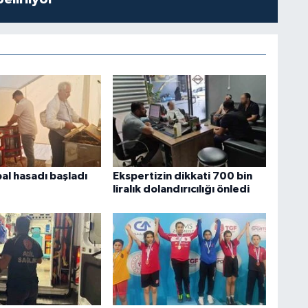
bal hasadı başladı
Ekspertizin dikkati 700 bin
liralık dolandırıcılığı önledi