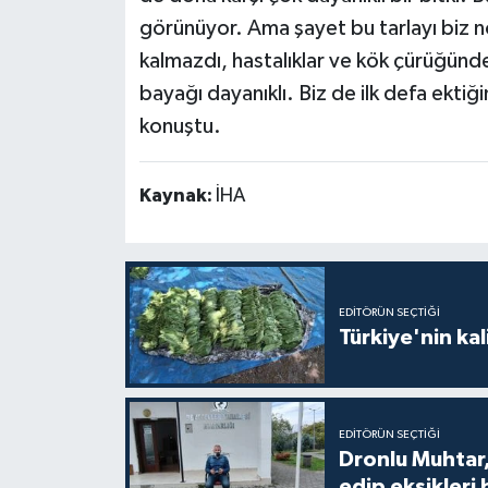
görünüyor. Ama şayet bu tarlayı biz n
kalmazdı, hastalıklar ve kök çürüğün
bayağı dayanıklı. Biz de ilk defa ektiğ
konuştu.
Kaynak:
İHA
EDITÖRÜN SEÇTIĞI
Türkiye'nin kal
EDITÖRÜN SEÇTIĞI
Dronlu Muhtar,
edip eksikleri 