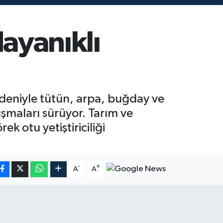
dayanıklı
deniyle tütün, arpa, buğday ve
şmaları sürüyor. Tarım ve
k otu yetiştiriciliği
-
+
A
A