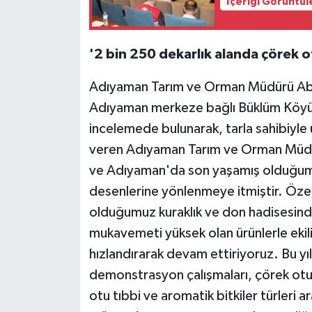
İçeriği Görüntül
'2 bin 250 dekarlık alanda çörek 
Adıyaman Tarım ve Orman Müdürü Abdu
Adıyaman merkeze bağlı Büklüm Köyü'
incelemede bulunarak, tarla sahibiyle ür
veren Adıyaman Tarım ve Orman Müdü
ve Adıyaman'da son yaşamış olduğumuz 
desenlerine yönlenmeye itmiştir. Özel
olduğumuz kuraklık ve don hadisesinde 
mukavemeti yüksek olan ürünlerle ekil
hızlandırarak devam ettiriyoruz. Bu yıl
demonstrasyon çalışmaları, çörek otu
otu tıbbi ve aromatik bitkiler türleri a