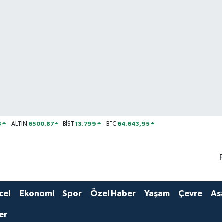
8
6500.87
13.799
64.643,95
ALTIN
BİST
BTC
cel
Ekonomi
Spor
Özel Haber
Yaşam
Çevre
As
er