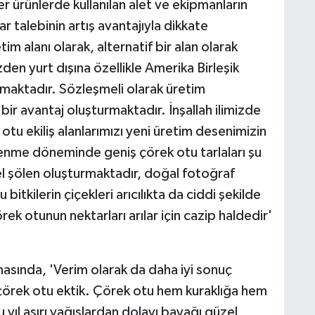
 ürünlerde kullanılan alet ve ekipmanların
zar talebinin artış avantajıyla dikkate
retim alanı olarak, alternatif bir alan olarak
en yurt dışına özellikle Amerika Birleşik
lmaktadır. Sözleşmeli olarak üretim
 bir avantaj oluşturmaktadır. İnşallah ilimizde
u ekiliş alanlarımızı yeni üretim desenimizin
klenme döneminde geniş çörek otu tarlaları şu
 şölen oluşturmaktadır, doğal fotoğraf
itkilerin çiçekleri arıcılıkta da ciddi şekilde
ek otunun nektarları arılar için cazip haldedir'
asında, 'Verim olarak da daha iyi sonuç
çörek otu ektik. Çörek otu hem kuraklığa hem
u yıl aşırı yağışlardan dolayı bayağı güzel