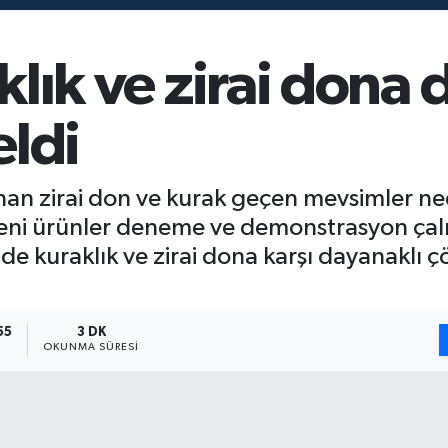
aklık ve zirai dona 
eldi
nan zirai don ve kurak geçen mevsimler ne
 yeni ürünler deneme ve demonstrasyon çalı
kuraklık ve zirai dona karşı dayanaklı çöre
55
3 DK
OKUNMA SÜRESI