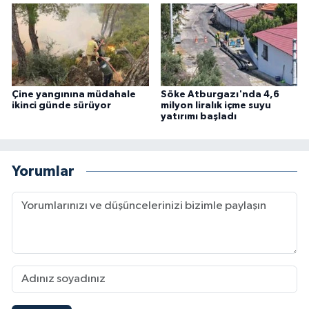
Çine yangınına müdahale
Söke Atburgazı'nda 4,6
ikinci günde sürüyor
milyon liralık içme suyu
yatırımı başladı
Yorumlar