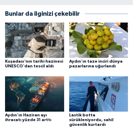
Bunlar da ilginizi çekebilir
Kuşadası'nın tarihi hazinesi
Aydın'ın taze inciri dünya
UNESCO'dan tescil aldı
pazarlarına uğurlandı
Aydın'ın Haziran ayı
Lastik botta
ihracatı yüzde 31 arttı
sürükleniyordu, sahil
güvenlik kurtardı