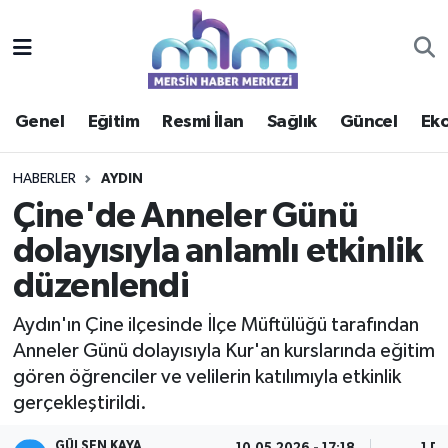
Asayiş
Mersin Hava Durumu
Genel
Eğitim
Resmi İlan
Sağlık
Güncel
Ek
Çevre
Mersin Trafik Yoğunluk Haritası
Eğitim
Süper Lig Puan Durumu ve Fikstür
HABERLER
AYDIN
Çine'de Anneler Günü
Ekonomi
Tüm Manşetler
dolayısıyla anlamlı etkinlik
düzenlendi
Genel
Son Dakika Haberleri
Aydın'ın Çine ilçesinde İlçe Müftülüğü tarafından
Güncel
Haber Arşivi
Anneler Günü dolayısıyla Kur'an kurslarında eğitim
gören öğrenciler ve velilerin katılımıyla etkinlik
Haberde insan
gerçekleştirildi.
Kültür - Sanat
GÜLSEN KAYA