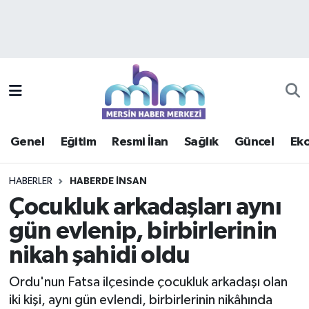
Asayiş
Mersin Hava Durumu
Çevre
Mersin Trafik Yoğunluk Haritası
Eğitim
Süper Lig Puan Durumu ve Fikstür
Genel
Eğitim
Resmi İlan
Sağlık
Güncel
Ek
Ekonomi
Tüm Manşetler
HABERLER
HABERDE INSAN
Genel
Son Dakika Haberleri
Çocukluk arkadaşları aynı
gün evlenip, birbirlerinin
Güncel
Haber Arşivi
nikah şahidi oldu
Haberde insan
Ordu'nun Fatsa ilçesinde çocukluk arkadaşı olan
Kültür - Sanat
iki kişi, aynı gün evlendi, birbirlerinin nikâhında