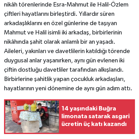
nikâh törenlerinde Esra-Mahmut ile Halil-Özlem
çiftleri hayatlarını birleştirdi. Yıllardır süren
Teknoloji
arkadaşlıklarını en özel günlerine de taşıyan
Yaşam
Mahmut ve Halil isimli iki arkadaş, birbirlerinin
nikâhında şahit olarak anlamlı bir an yaşadı.
Aileleri, yakınları ve davetlilerin katıldığı törende
duygusal anlar yaşanırken, aynı gün evlenen iki
çiftin dostluğu davetliler tarafından alkışlandı.
Birbirlerine şahitlik yapan çocukluk arkadaşları,
hayatlarının yeni dönemine de aynı gün adım attı.
14 yaşındaki Buğra
limonata satarak asgari
ücretin üç katı kazandı