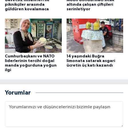
piknikçiler arasında
altında çalışan çiftçileri
güldüren kovalamaca
serinletiyor
Cumhurbaşkanı ve NATO
14 yaşındaki Buğra
liderlerinin tercihi doğal
limonata satarak asgari
manda yoğurduna yoğun
ücretin üç katı kazandı
ilgi
Yorumlar