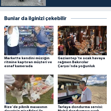
Bunlar da ilginizi çekebilir
Markette kendini müziğin
Gaziantep'te sıcak havaya
ritmine kaptıran müşteri ve
rağmen Bakırcılar
esnaf kamerada
Çarşısı'nda yoğunluk
Rize'de piknik masasının
Tarlaya dondurma servisi:
davetsiz misafirleri ile
Mobil dondurmacı sıcak