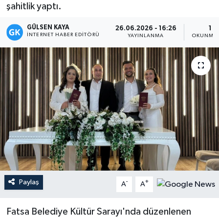
şahitlik yaptı.
Magazin
GÜLSEN KAYA
26.06.2026 - 16:26
1 D
İNTERNET HABER EDITÖRÜ
YAYINLANMA
OKUNMA 
Mersin
Mersin Tarihi
Özel Haber
Politika
Resmi İlan
Sağlık
Paylaş
-
+
A
A
Spor
Fatsa Belediye Kültür Sarayı'nda düzenlenen
Sürmanşet