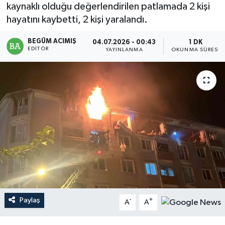
kaynaklı olduğu değerlendirilen patlamada 2 kişi
Magazin
hayatını kaybetti, 2 kişi yaralandı.
BEGÜM ACIMIŞ
Mersin
04.07.2026 - 00:43
1 DK
EDITÖR
YAYINLANMA
OKUNMA SÜRESI
Mersin Tarihi
Özel Haber
Politika
Resmi İlan
Sağlık
Spor
Paylaş
-
+
A
A
Sürmanşet