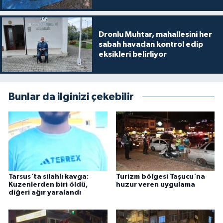
Dronlu Muhtar, mahallesini her
sabah havadan kontrol edip
eksikleri belirliyor
Bunlar da ilginizi çekebilir
Tarsus'ta silahlı kavga:
Turizm bölgesi Taşucu'na
Kuzenlerden biri öldü,
huzur veren uygulama
diğeri ağır yaralandı