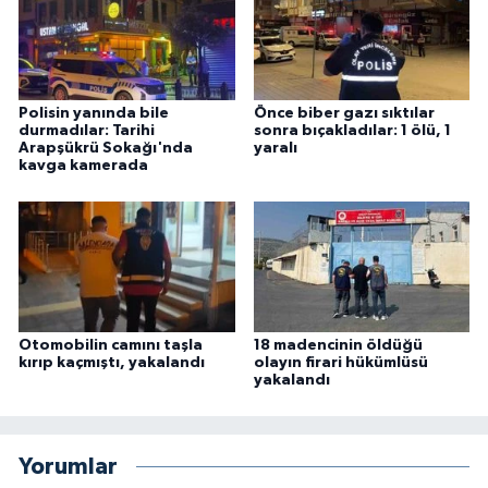
Polisin yanında bile
Önce biber gazı sıktılar
durmadılar: Tarihi
sonra bıçakladılar: 1 ölü, 1
Arapşükrü Sokağı'nda
yaralı
kavga kamerada
Otomobilin camını taşla
18 madencinin öldüğü
kırıp kaçmıştı, yakalandı
olayın firari hükümlüsü
yakalandı
Yorumlar