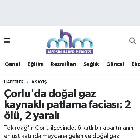
Asayiş
Mersin Hava Durumu
Çevre
Mersin Trafik Yoğunluk Haritası
Eğitim
Süper Lig Puan Durumu ve Fikstür
Genel
Eğitim
Resmi İlan
Sağlık
Güncel
Ek
Ekonomi
Tüm Manşetler
HABERLER
ASAYIŞ
Genel
Son Dakika Haberleri
Çorlu'da doğal gaz
kaynaklı patlama faciası: 2
Güncel
Haber Arşivi
ölü, 2 yaralı
Haberde insan
Tekirdağ'ın Çorlu ilçesinde, 6 katlı bir apartmanın
Kültür - Sanat
en üst katında meydana gelen ve doğal gaz