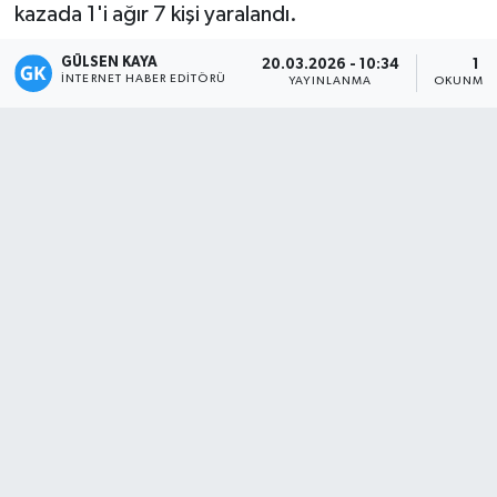
kazada 1'i ağır 7 kişi yaralandı.
Magazin
GÜLSEN KAYA
20.03.2026 - 10:34
1 D
İNTERNET HABER EDITÖRÜ
YAYINLANMA
OKUNMA 
Mersin
Mersin Tarihi
Özel Haber
Politika
Resmi İlan
Sağlık
Spor
Sürmanşet