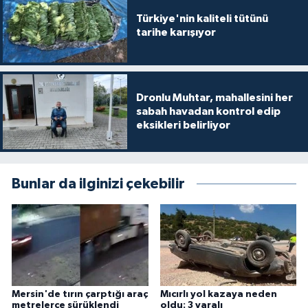
Türkiye'nin kaliteli tütünü
tarihe karışıyor
Dronlu Muhtar, mahallesini her
sabah havadan kontrol edip
eksikleri belirliyor
Bunlar da ilginizi çekebilir
Mersin'de tırın çarptığı araç
Mıcırlı yol kazaya neden
metrelerce sürüklendi
oldu: 3 yaralı