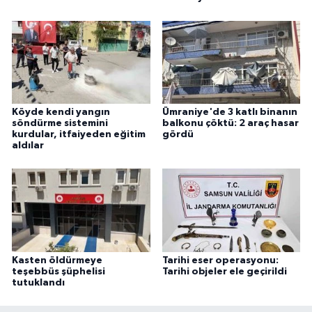
Köyde kendi yangın
Ümraniye'de 3 katlı binanın
söndürme sistemini
balkonu çöktü: 2 araç hasar
kurdular, itfaiyeden eğitim
gördü
aldılar
Kasten öldürmeye
Tarihi eser operasyonu:
teşebbüs şüphelisi
Tarihi objeler ele geçirildi
tutuklandı