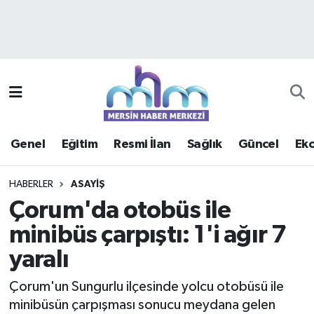
Asayiş
Mersin Hava Durumu
Çevre
Mersin Trafik Yoğunluk Haritası
Eğitim
Süper Lig Puan Durumu ve Fikstür
Genel
Eğitim
Resmi İlan
Sağlık
Güncel
Ek
Ekonomi
Tüm Manşetler
HABERLER
ASAYIŞ
Genel
Son Dakika Haberleri
Çorum'da otobüs ile
minibüs çarpıştı: 1'i ağır 7
Güncel
Haber Arşivi
yaralı
Haberde insan
Çorum'un Sungurlu ilçesinde yolcu otobüsü ile
Kültür - Sanat
minibüsün çarpışması sonucu meydana gelen