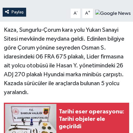
Paylaş
-
+
A
A
Teknoloji
Yaşam
Kaza, Sungurlu-Çorum kara yolu Yukarı Sanayi
Sitesi mevkiinde meydana geldi. Edinilen bilgiye
göre Çorum yönüne seyreden Osman S.
idaresindeki 06 FRA 675 plakalı, Lider firmasına
ait yolcu otobüsü ile Hasan Y. yönetimindeki 26
ADJ 270 plakalı Hyundai marka minibüs çarpıştı.
Kazada sürücüler ile araçlarda bulunan 5 yolcu
yaralandı.
Tarihi eser operasyonu:
Tarihi objeler ele
geçirildi