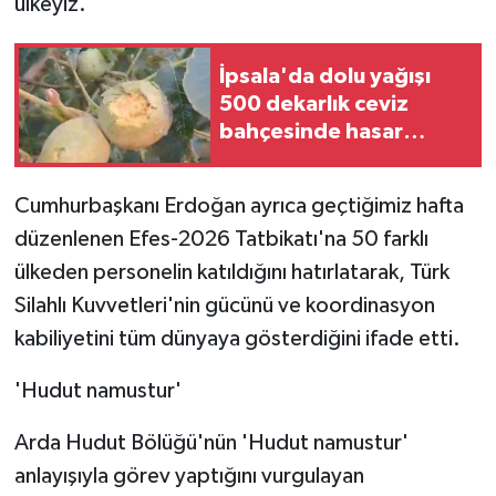
ülkeyiz.'
İpsala'da dolu yağışı
500 dekarlık ceviz
bahçesinde hasar
oluşturdu
Cumhurbaşkanı Erdoğan ayrıca geçtiğimiz hafta
düzenlenen Efes-2026 Tatbikatı'na 50 farklı
ülkeden personelin katıldığını hatırlatarak, Türk
Silahlı Kuvvetleri'nin gücünü ve koordinasyon
kabiliyetini tüm dünyaya gösterdiğini ifade etti.
'Hudut namustur'
Arda Hudut Bölüğü'nün 'Hudut namustur'
anlayışıyla görev yaptığını vurgulayan