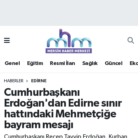
Asayiş
Mersin Hava Durumu
Çevre
Mersin Trafik Yoğunluk Haritası
Eğitim
Süper Lig Puan Durumu ve Fikstür
Genel
Eğitim
Resmi İlan
Sağlık
Güncel
Ek
Ekonomi
Tüm Manşetler
HABERLER
EDIRNE
Genel
Son Dakika Haberleri
Cumhurbaşkanı
Erdoğan'dan Edirne sınır
Güncel
Haber Arşivi
hattındaki Mehmetçiğe
Haberde insan
bayram mesajı
Kültür - Sanat
Cumhurbaşkanı Recep Tayyip Erdoğan, Kurban