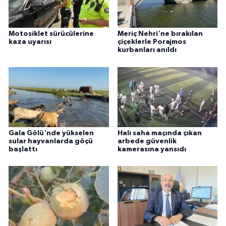
Motosiklet sürücülerine
Meriç Nehri'ne bırakılan
kaza uyarısı
çiçeklerle Porajmos
kurbanları anıldı
Gala Gölü'nde yükselen
Halı saha maçında çıkan
sular hayvanlarda göçü
arbede güvenlik
başlattı
kamerasına yansıdı