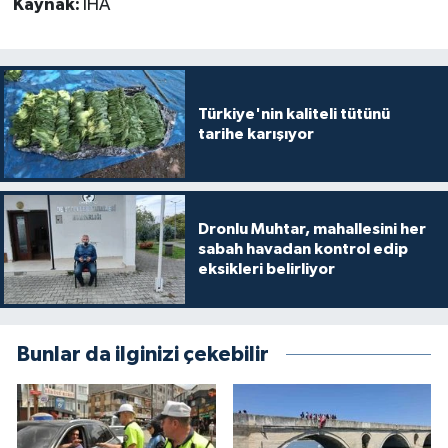
Kaynak:
İHA
Türkiye'nin kaliteli tütünü
tarihe karışıyor
Dronlu Muhtar, mahallesini her
sabah havadan kontrol edip
eksikleri belirliyor
Bunlar da ilginizi çekebilir