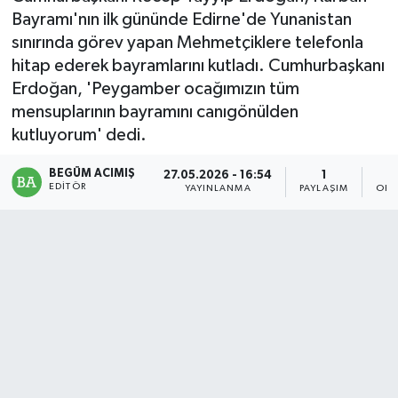
Bayramı'nın ilk gününde Edirne'de Yunanistan
Magazin
sınırında görev yapan Mehmetçiklere telefonla
hitap ederek bayramlarını kutladı. Cumhurbaşkanı
Mersin
Erdoğan, 'Peygamber ocağımızın tüm
mensuplarının bayramını canıgönülden
Mersin Tarihi
kutluyorum' dedi.
Özel Haber
BEGÜM ACIMIŞ
27.05.2026 - 16:54
1
EDITÖR
YAYINLANMA
PAYLAŞIM
OKU
Politika
Resmi İlan
Sağlık
Spor
Sürmanşet