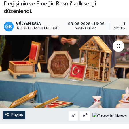
Değişimin ve Emeğin Resmi' adlı sergi
Magazin
düzenlendi.
GÜLSEN KAYA
Mersin
09.06.2026 - 16:06
1 
İNTERNET HABER EDITÖRÜ
YAYINLANMA
OKUNMA 
Mersin Tarihi
Özel Haber
Politika
Resmi İlan
Sağlık
Spor
Paylaş
-
+
A
A
Sürmanşet