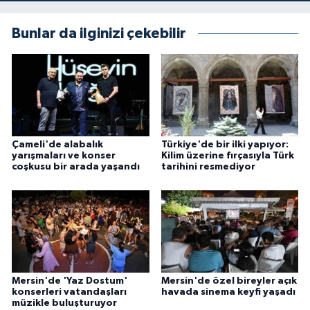
Bunlar da ilginizi çekebilir
Çameli'de alabalık
Türkiye'de bir ilki yapıyor:
yarışmaları ve konser
Kilim üzerine fırçasıyla Türk
coşkusu bir arada yaşandı
tarihini resmediyor
Mersin'de 'Yaz Dostum'
Mersin'de özel bireyler açık
konserleri vatandaşları
havada sinema keyfi yaşadı
müzikle buluşturuyor