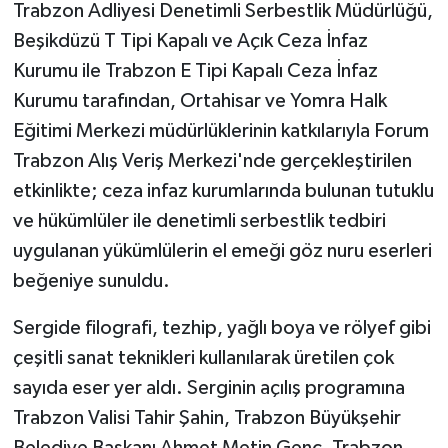
Trabzon Adliyesi Denetimli Serbestlik Müdürlüğü,
Beşikdüzü T Tipi Kapalı ve Açık Ceza İnfaz
Teknoloji
Kurumu ile Trabzon E Tipi Kapalı Ceza İnfaz
Yaşam
Kurumu tarafından, Ortahisar ve Yomra Halk
Eğitimi Merkezi müdürlüklerinin katkılarıyla Forum
Trabzon Alış Veriş Merkezi'nde gerçekleştirilen
etkinlikte; ceza infaz kurumlarında bulunan tutuklu
ve hükümlüler ile denetimli serbestlik tedbiri
uygulanan yükümlülerin el emeği göz nuru eserleri
beğeniye sunuldu.
Sergide filografi, tezhip, yağlı boya ve rölyef gibi
çeşitli sanat teknikleri kullanılarak üretilen çok
sayıda eser yer aldı. Serginin açılış programına
Trabzon Valisi Tahir Şahin, Trabzon Büyükşehir
Belediye Başkanı Ahmet Metin Genç, Trabzon