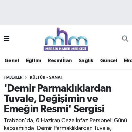
Asayiş
Mersin Hava Durumu
Çevre
Mersin Trafik Yoğunluk Haritası
Eğitim
Süper Lig Puan Durumu ve Fikstür
Genel
Eğitim
Resmi İlan
Sağlık
Güncel
Ek
Ekonomi
Tüm Manşetler
HABERLER
KÜLTÜR - SANAT
Genel
Son Dakika Haberleri
'Demir Parmaklıklardan
Tuvale, Değişimin ve
Güncel
Haber Arşivi
Emeğin Resmi' Sergisi
Haberde insan
Trabzon'da, 6 Haziran Ceza İnfaz Personeli Günü
Kültür - Sanat
kapsamında 'Demir Parmaklıklardan Tuvale,