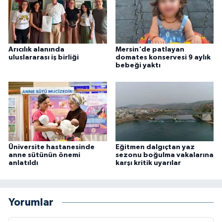
Arıcılık alanında
Mersin'de patlayan
uluslararası iş birliği
domates konservesi 9 aylık
bebeği yaktı
Üniversite hastanesinde
Eğitmen dalgıçtan yaz
anne sütünün önemi
sezonu boğulma vakalarına
anlatıldı
karşı kritik uyarılar
Yorumlar