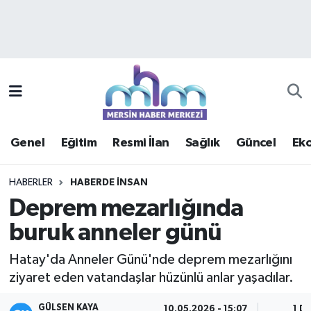
Asayiş
Mersin Hava Durumu
Çevre
Mersin Trafik Yoğunluk Haritası
Eğitim
Süper Lig Puan Durumu ve Fikstür
Genel
Eğitim
Resmi İlan
Sağlık
Güncel
Ek
Ekonomi
Tüm Manşetler
HABERLER
HABERDE INSAN
Genel
Son Dakika Haberleri
Deprem mezarlığında
buruk anneler günü
Güncel
Haber Arşivi
Hatay'da Anneler Günü'nde deprem mezarlığını
Haberde insan
ziyaret eden vatandaşlar hüzünlü anlar yaşadılar.
Kültür - Sanat
GÜLSEN KAYA
10.05.2026 - 15:07
1 D