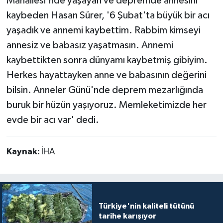
Mahallesi'nde yaşayan ve depremde annesini
kaybeden Hasan Sürer, '6 Şubat'ta büyük bir acı
yaşadık ve annemi kaybettim. Rabbim kimseyi
annesiz ve babasız yaşatmasın. Annemi
kaybettikten sonra dünyamı kaybetmiş gibiyim.
Herkes hayattayken anne ve babasının değerini
bilsin. Anneler Günü'nde deprem mezarlığında
buruk bir hüzün yaşıyoruz. Memleketimizde her
evde bir acı var' dedi.
Kaynak:
İHA
Türkiye'nin kaliteli tütünü
tarihe karışıyor