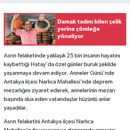
Teknoloji
Damak tadını bilen çelik
Yaşam
yerine çömleğe
yöneliyor
Asrın felaketinde yaklaşık 25 bin insanın hayatını
kaybettiği Hatay'da özel günler buruk şekilde
yaşanmaya devam ediyor. Anneler Günü'nde
Antakya ilçesi Narlıca Mahallesi'nde deprem
mezarlığını ziyaret ederek, annelerinin mezarı
başında dua eden vatandaşlar hüzünlü anlar
yaşadılar.
Asrın felaketini Antakya ilçesi Narlıca