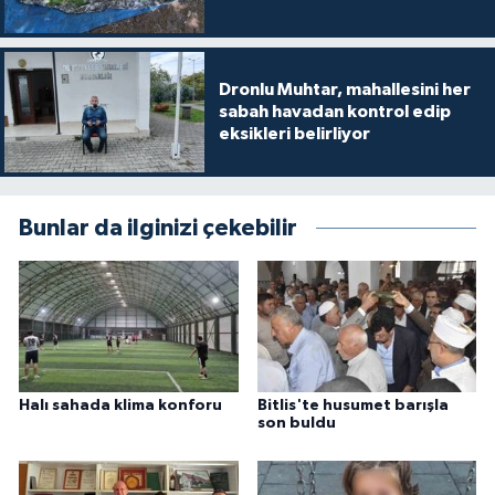
Dronlu Muhtar, mahallesini her
sabah havadan kontrol edip
eksikleri belirliyor
Bunlar da ilginizi çekebilir
Halı sahada klima konforu
Bitlis'te husumet barışla
son buldu