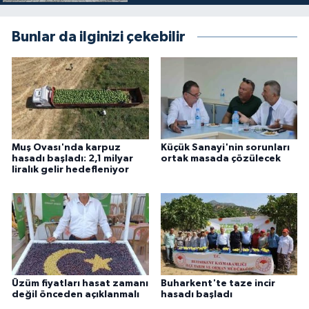
Bunlar da ilginizi çekebilir
Muş Ovası'nda karpuz
Küçük Sanayi'nin sorunları
hasadı başladı: 2,1 milyar
ortak masada çözülecek
liralık gelir hedefleniyor
Üzüm fiyatları hasat zamanı
Buharkent'te taze incir
değil önceden açıklanmalı
hasadı başladı