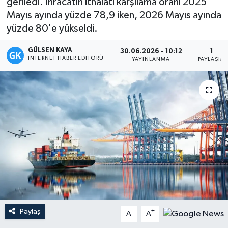
geriledi. İhracatın ithalatı karşılama oranı 2025
Mayıs ayında yüzde 78,9 iken, 2026 Mayıs ayında
Magazin
yüzde 80'e yükseldi.
Mersin
GÜLSEN KAYA
30.06.2026 - 10:12
1
İNTERNET HABER EDITÖRÜ
YAYINLANMA
PAYLAŞIM
Mersin Tarihi
Özel Haber
Politika
Resmi İlan
Sağlık
Spor
Paylaş
-
+
A
A
Sürmanşet