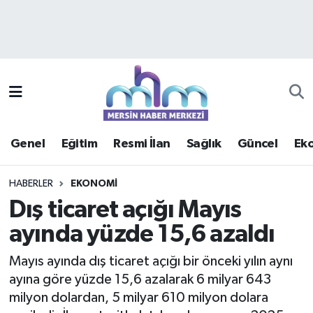
Asayiş
Mersin Hava Durumu
Çevre
Mersin Trafik Yoğunluk Haritası
Eğitim
Süper Lig Puan Durumu ve Fikstür
Genel
Eğitim
Resmi İlan
Sağlık
Güncel
Ek
Ekonomi
Tüm Manşetler
HABERLER
EKONOMI
Genel
Son Dakika Haberleri
Dış ticaret açığı Mayıs
ayında yüzde 15,6 azaldı
Güncel
Haber Arşivi
Mayıs ayında dış ticaret açığı bir önceki yılın aynı
Haberde insan
ayına göre yüzde 15,6 azalarak 6 milyar 643
milyon dolardan, 5 milyar 610 milyon dolara
Kültür - Sanat