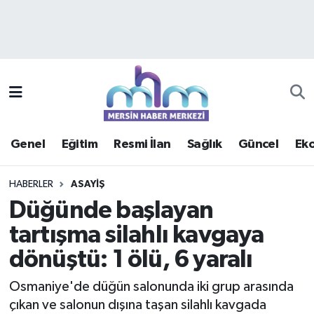
Asayiş
Mersin Hava Durumu
Çevre
Mersin Trafik Yoğunluk Haritası
Eğitim
Süper Lig Puan Durumu ve Fikstür
Genel
Eğitim
Resmi İlan
Sağlık
Güncel
Ek
Ekonomi
Tüm Manşetler
HABERLER
ASAYIŞ
Genel
Son Dakika Haberleri
Düğünde başlayan
tartışma silahlı kavgaya
Güncel
Haber Arşivi
dönüştü: 1 ölü, 6 yaralı
Haberde insan
Osmaniye'de düğün salonunda iki grup arasında
Kültür - Sanat
çıkan ve salonun dışına taşan silahlı kavgada