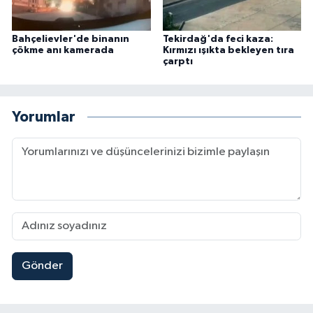
Bahçelievler'de binanın
Tekirdağ'da feci kaza:
çökme anı kamerada
Kırmızı ışıkta bekleyen tıra
çarptı
Yorumlar
Gönder