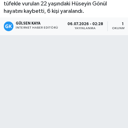
tüfekle vurulan 22 yaşındaki Hüseyin Gönül
Magazin
hayatını kaybetti, 6 kişi yaralandı.
GÜLSEN KAYA
Mersin
06.07.2026 - 02:28
1 D
İNTERNET HABER EDITÖRÜ
YAYINLANMA
OKUNMA 
Mersin Tarihi
Özel Haber
Politika
Resmi İlan
Sağlık
Spor
Sürmanşet