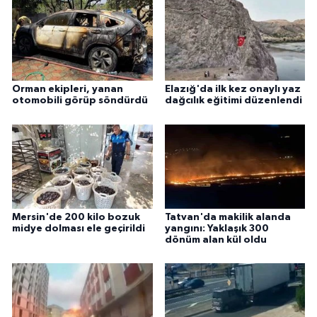
Orman ekipleri, yanan
Elazığ'da ilk kez onaylı yaz
otomobili görüp söndürdü
dağcılık eğitimi düzenlendi
Mersin'de 200 kilo bozuk
Tatvan'da makilik alanda
midye dolması ele geçirildi
yangını: Yaklaşık 300
dönüm alan kül oldu