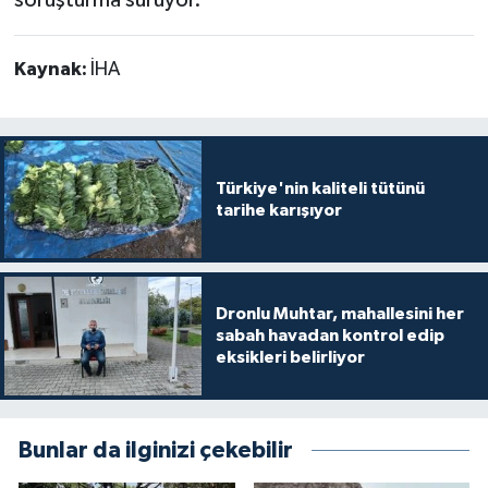
Kaynak:
İHA
Türkiye'nin kaliteli tütünü
tarihe karışıyor
Dronlu Muhtar, mahallesini her
sabah havadan kontrol edip
eksikleri belirliyor
Bunlar da ilginizi çekebilir