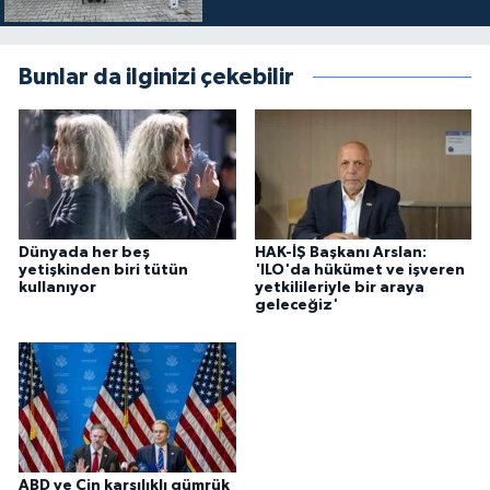
Bunlar da ilginizi çekebilir
Dünyada her beş
HAK-İŞ Başkanı Arslan:
yetişkinden biri tütün
'ILO'da hükümet ve işveren
kullanıyor
yetkilileriyle bir araya
geleceğiz'
ABD ve Çin karşılıklı gümrük