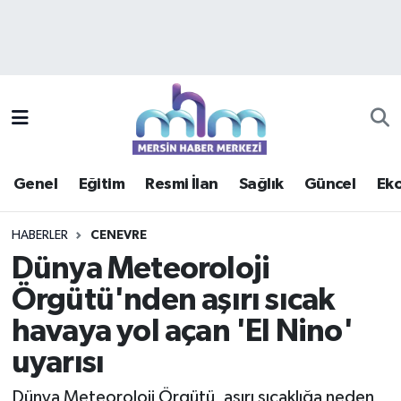
Asayiş
Mersin Hava Durumu
Çevre
Mersin Trafik Yoğunluk Haritası
Eğitim
Süper Lig Puan Durumu ve Fikstür
Genel
Eğitim
Resmi İlan
Sağlık
Güncel
Ek
Ekonomi
Tüm Manşetler
HABERLER
CENEVRE
Genel
Son Dakika Haberleri
Dünya Meteoroloji
Örgütü'nden aşırı sıcak
Güncel
Haber Arşivi
havaya yol açan 'El Nino'
Haberde insan
uyarısı
Kültür - Sanat
Dünya Meteoroloji Örgütü, aşırı sıcaklığa neden