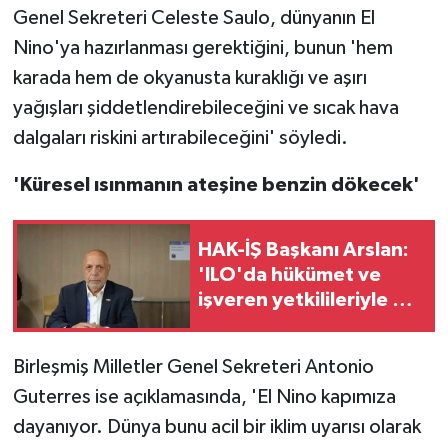
Genel Sekreteri Celeste Saulo, dünyanın El
Nino'ya hazırlanması gerektiğini, bunun 'hem
karada hem de okyanusta kuraklığı ve aşırı
yağışları şiddetlendirebileceğini ve sıcak hava
dalgaları riskini artırabileceğini' söyledi.
'Küresel ısınmanın ateşine benzin dökecek'
HAK-İŞ Başkanı Arslan:
'ILO'da hükümet ve
işveren yetkilileriyle bir
araya geleceğiz'
Birleşmiş Milletler Genel Sekreteri Antonio
Guterres ise açıklamasında, 'El Nino kapımıza
dayanıyor. Dünya bunu acil bir iklim uyarısı olarak