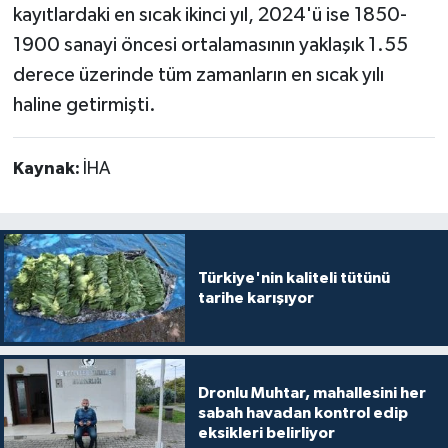
kayıtlardaki en sıcak ikinci yıl, 2024'ü ise 1850-
1900 sanayi öncesi ortalamasının yaklaşık 1.55
derece üzerinde tüm zamanların en sıcak yılı
haline getirmişti.
Kaynak:
İHA
Türkiye'nin kaliteli tütünü
tarihe karışıyor
Dronlu Muhtar, mahallesini her
sabah havadan kontrol edip
eksikleri belirliyor