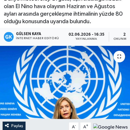
olan El Nino hava olayının Haziran ve Ağustos
Magazin
ayları arasında gerçekleşme ihtimalinin yüzde 80
olduğu konusunda uyarıda bulundu.
Mersin
GÜLSEN KAYA
02.06.2026 - 16:35
2 D
İNTERNET HABER EDITÖRÜ
Mersin Tarihi
YAYINLANMA
OKUNMA 
Özel Haber
Politika
Resmi İlan
Sağlık
Spor
Paylaş
-
+
A
A
Sürmanşet