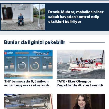
Dronlu Muhtar, mahallesini her
sabah havadan kontrol edip
eksikleri belirliyor
Bunlar da ilginizi çekebilir
THY temmuzda 9,5 milyon
TAYK - Eker Olympos
yolcu taşıyarak rekor kırdı
Regatta'da ilk start verildi