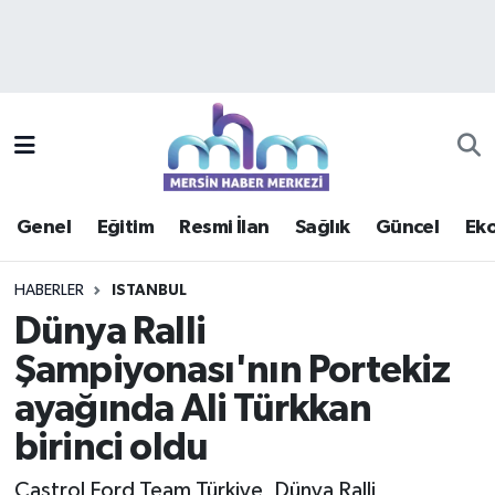
Asayiş
Mersin Hava Durumu
Çevre
Mersin Trafik Yoğunluk Haritası
Eğitim
Süper Lig Puan Durumu ve Fikstür
Genel
Eğitim
Resmi İlan
Sağlık
Güncel
Ek
Ekonomi
Tüm Manşetler
HABERLER
ISTANBUL
Genel
Son Dakika Haberleri
Dünya Ralli
Şampiyonası'nın Portekiz
Güncel
Haber Arşivi
ayağında Ali Türkkan
Haberde insan
birinci oldu
Kültür - Sanat
Castrol Ford Team Türkiye, Dünya Ralli