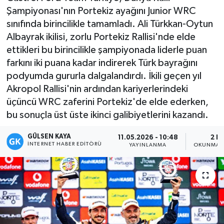
Şampiyonası'nın Portekiz ayağını Junior WRC
Magazin
sınıfında birincilikle tamamladı. Ali Türkkan-Oytun
Albayrak ikilisi, zorlu Portekiz Rallisi'nde elde
Mersin
ettikleri bu birincilikle şampiyonada liderle puan
farkını iki puana kadar indirerek Türk bayrağını
Mersin Tarihi
podyumda gururla dalgalandırdı. İkili geçen yıl
Akropol Rallisi'nin ardından kariyerlerindeki
Özel Haber
üçüncü WRC zaferini Portekiz'de elde ederken,
bu sonuçla üst üste ikinci galibiyetlerini kazandı.
Politika
GÜLSEN KAYA
11.05.2026 - 10:48
2 D
Resmi İlan
İNTERNET HABER EDITÖRÜ
YAYINLANMA
OKUNMA S
Sağlık
Spor
Sürmanşet