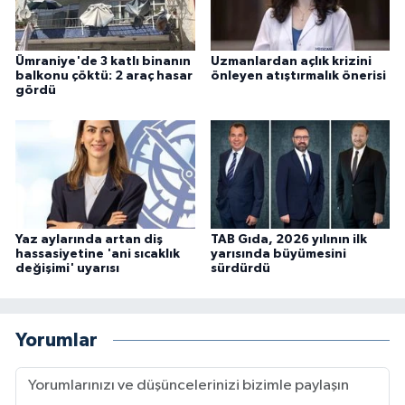
Ümraniye'de 3 katlı binanın
Uzmanlardan açlık krizini
balkonu çöktü: 2 araç hasar
önleyen atıştırmalık önerisi
gördü
Yaz aylarında artan diş
TAB Gıda, 2026 yılının ilk
hassasiyetine 'ani sıcaklık
yarısında büyümesini
değişimi' uyarısı
sürdürdü
Yorumlar