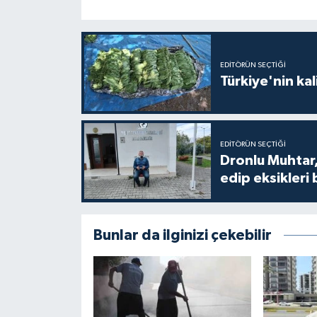
EDITÖRÜN SEÇTIĞI
Türkiye'nin kal
EDITÖRÜN SEÇTIĞI
Dronlu Muhtar,
edip eksikleri 
Bunlar da ilginizi çekebilir