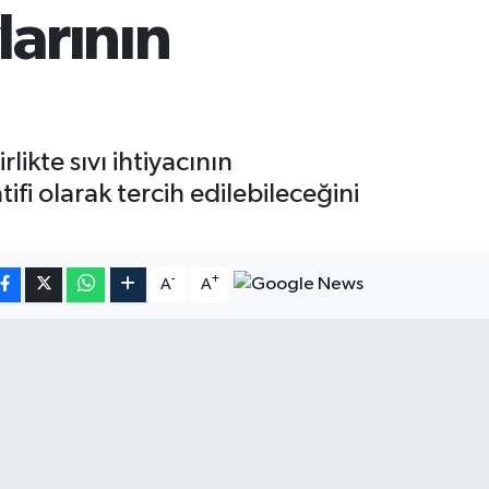
larının
ikte sıvı ihtiyacının
tifi olarak tercih edilebileceğini
-
+
A
A