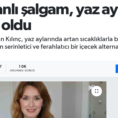
nlı şalgam, yaz ay
 oldu
ılınç, yaz aylarında artan sıcaklıklarla birl
 serinletici ve ferahlatıcı bir içecek alterna
7
1 DK
OKUNMA SÜRESI