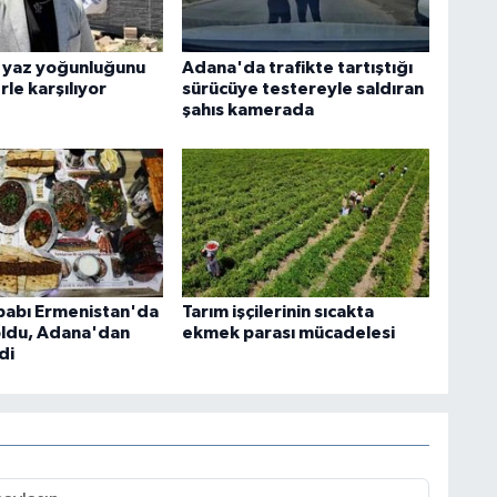
 yaz yoğunluğunu
Adana'da trafikte tartıştığı
rle karşılıyor
sürücüye testereyle saldıran
şahıs kamerada
abı Ermenistan'da
Tarım işçilerinin sıcakta
ldu, Adana'dan
ekmek parası mücadelesi
di