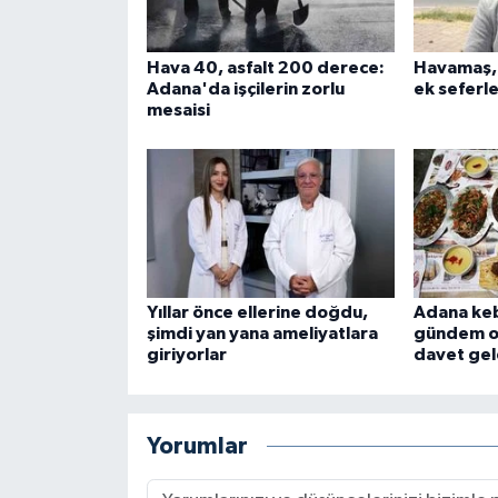
Hava 40, asfalt 200 derece:
Havamaş,
Adana'da işçilerin zorlu
ek seferle
mesaisi
Yıllar önce ellerine doğdu,
Adana keb
şimdi yan yana ameliyatlara
gündem o
giriyorlar
davet gel
Yorumlar