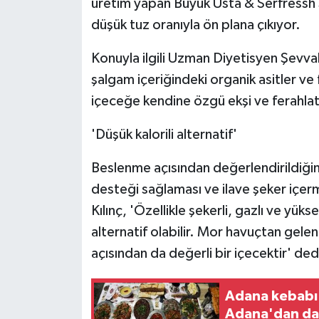
üretim yapan Büyük Usta & Serfressh Ş
düşük tuz oranıyla ön plana çıkıyor.
Konuyla ilgili Uzman Diyetisyen Şevval
şalgam içeriğindeki organik asitler v
içeceğe kendine özgü ekşi ve ferahlatıc
'Düşük kalorili alternatif'
Beslenme açısından değerlendirildiğind
desteği sağlaması ve ilave şeker içe
Kılınç, 'Özellikle şekerli, gazlı ve yükse
alternatif olabilir. Mor havuçtan gelen
açısından da değerli bir içecektir' ded
Adana kebabı
Adana'dan da