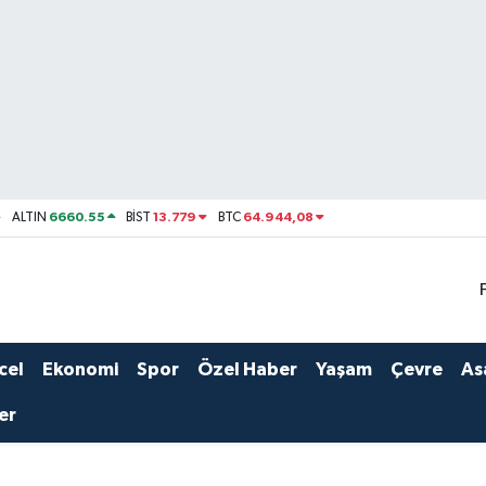
6660.55
13.779
64.944,08
ALTIN
BİST
BTC
cel
Ekonomi
Spor
Özel Haber
Yaşam
Çevre
As
er