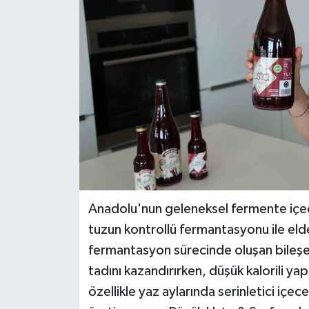
Teknoloji
Yaşam
Anadolu'nun geleneksel fermente içec
tuzun kontrollü fermantasyonu ile elde 
fermantasyon sürecinde oluşan bileşen
tadını kazandırırken, düşük kalorili ya
özellikle yaz aylarında serinletici içec