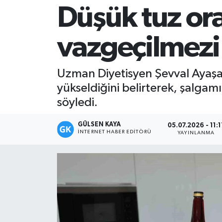
Düşük tuz ora
Magazin
vazgeçilmezi
Mersin
Mersin Tarihi
Uzman Diyetisyen Şevval Ayaşan K
yükseldiğini belirterek, şalgamın
Özel Haber
söyledi.
Politika
GÜLSEN KAYA
05.07.2026 - 11:1
İNTERNET HABER EDITÖRÜ
YAYINLANMA
Resmi İlan
Sağlık
Spor
Sürmanşet