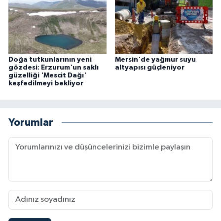
Doğa tutkunlarının yeni
Mersin'de yağmur suyu
gözdesi: Erzurum'un saklı
altyapısı güçleniyor
güzelliği 'Mescit Dağı'
keşfedilmeyi bekliyor
Yorumlar