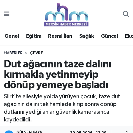
Asayiş
Mersin Hava Durumu
Genel
Eğitim
Resmi İlan
Sağlık
Güncel
Ek
Çevre
Mersin Trafik Yoğunluk Haritası
Eğitim
Süper Lig Puan Durumu ve Fikstür
HABERLER
ÇEVRE
Dut ağacının taze dalını
Ekonomi
Tüm Manşetler
kırmakla yetinmeyip
dönüp yemeye başladı
Genel
Son Dakika Haberleri
Siirt'te ailesiyle yolda yürüyen çocuk, taze dut
Güncel
Haber Arşivi
ağacının dalını tek hamlede kırıp sonra dönüp
dutlarını yediği anlar güvenlik kamerasınca
Haberde insan
kaydedildi.
Kültür - Sanat
GÜLSEN KAYA