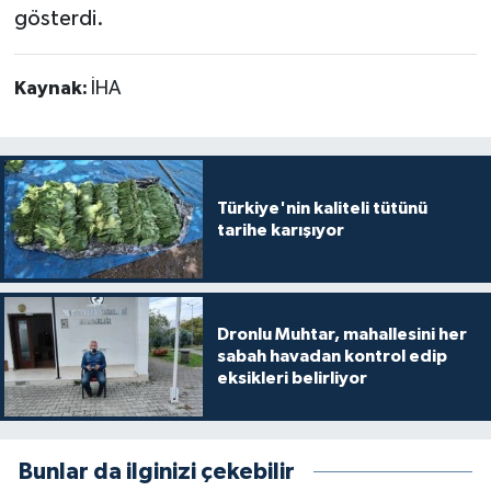
gösterdi.
Kaynak:
İHA
Türkiye'nin kaliteli tütünü
tarihe karışıyor
Dronlu Muhtar, mahallesini her
sabah havadan kontrol edip
eksikleri belirliyor
Bunlar da ilginizi çekebilir