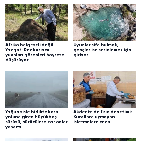
Afrika belgeseli değil
Uyuzlar şifa bulmak,
Yozgat: Dev karınca
gençler ise serinlemek için
yuvaları görenleri hayrete
giriyor
düşürüyor
Yoğun sisle birlikte kara
Akdeniz'de fırın denetimi:
yoluna giren büyükbaş
Kurallara uymayan
sürüsü, sürücülere zor anlar
işletmelere ceza
yaşattı