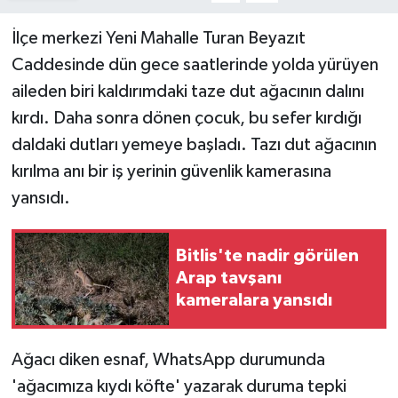
İlçe merkezi Yeni Mahalle Turan Beyazıt
Teknoloji
Caddesinde dün gece saatlerinde yolda yürüyen
Yaşam
aileden biri kaldırımdaki taze dut ağacının dalını
kırdı. Daha sonra dönen çocuk, bu sefer kırdığı
daldaki dutları yemeye başladı. Tazı dut ağacının
kırılma anı bir iş yerinin güvenlik kamerasına
yansıdı.
Bitlis'te nadir görülen
Arap tavşanı
kameralara yansıdı
Ağacı diken esnaf, WhatsApp durumunda
'ağacımıza kıydı köfte' yazarak duruma tepki