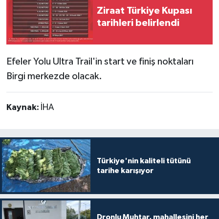
Ziraat Türkiye Kupası
tarihleri belirlendi
Efeler Yolu Ultra Trail'in start ve finiş noktaları
Birgi merkezde olacak.
Kaynak:
İHA
Türkiye'nin kaliteli tütünü
tarihe karışıyor
Dronlu Muhtar, mahallesini her