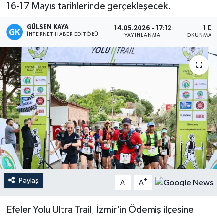
16-17 Mayıs tarihlerinde gerçekleşecek.
Magazin
GÜLSEN KAYA
14.05.2026 - 17:12
1 DK
İNTERNET HABER EDITÖRÜ
YAYINLANMA
OKUNMA S
Mersin
Mersin Tarihi
Özel Haber
Politika
Resmi İlan
Sağlık
Paylaş
-
+
A
A
Spor
Efeler Yolu Ultra Trail, İzmir'in Ödemiş ilçesine
Sürmanşet