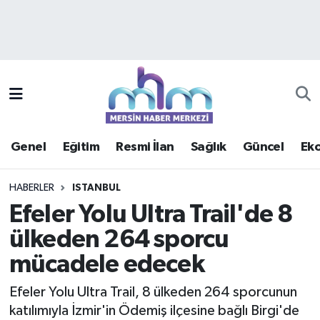
Asayiş
Mersin Hava Durumu
Çevre
Mersin Trafik Yoğunluk Haritası
Eğitim
Süper Lig Puan Durumu ve Fikstür
Genel
Eğitim
Resmi İlan
Sağlık
Güncel
Ek
Ekonomi
Tüm Manşetler
HABERLER
ISTANBUL
Genel
Son Dakika Haberleri
Efeler Yolu Ultra Trail'de 8
ülkeden 264 sporcu
Güncel
Haber Arşivi
mücadele edecek
Haberde insan
Efeler Yolu Ultra Trail, 8 ülkeden 264 sporcunun
Kültür - Sanat
katılımıyla İzmir'in Ödemiş ilçesine bağlı Birgi'de