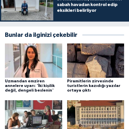
sabah havadan kontrol edip
eksikleri belirliyor
Bunlar da ilginizi çekebilir
Uzmandan emziren
Piramitlerin zirvesinde
annelere uyarı: 'İki kişilik
turistlerin kazıdığı yazılar
değil, dengeli beslenin'
ortaya çıktı