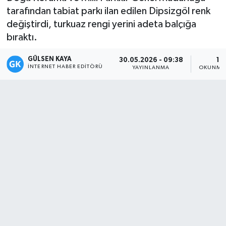
tarafından tabiat parkı ilan edilen Dipsizgöl renk
Magazin
değiştirdi, turkuaz rengi yerini adeta balçığa
bıraktı.
Mersin
GÜLSEN KAYA
30.05.2026 - 09:38
1 
İNTERNET HABER EDITÖRÜ
Mersin Tarihi
YAYINLANMA
OKUNMA 
Özel Haber
Politika
Resmi İlan
Sağlık
Spor
Sürmanşet