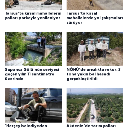
Tarsus'ta kırsal mahallelerin
Tarsus'ta kırsal
yolları parkeyle yenileniyor
mahallelerde yol çalışmaları
sürüyor
Sapanca Gölü'nün seviyesi
NÖHÜ'de arıcılıkta rekor: 3
geçen yılın 11 santimetre
tona yakın bal hasadı
üzerinde
gerçekleştirildi
'Herşey belediyeden
Akdeniz'de tarım yolları