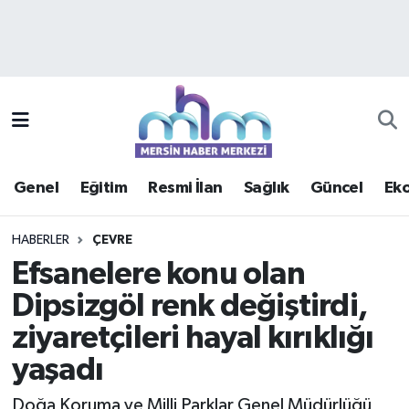
Asayiş
Mersin Hava Durumu
Çevre
Mersin Trafik Yoğunluk Haritası
Eğitim
Süper Lig Puan Durumu ve Fikstür
Genel
Eğitim
Resmi İlan
Sağlık
Güncel
Ek
Ekonomi
Tüm Manşetler
HABERLER
ÇEVRE
Genel
Son Dakika Haberleri
Efsanelere konu olan
Dipsizgöl renk değiştirdi,
Güncel
Haber Arşivi
ziyaretçileri hayal kırıklığı
Haberde insan
yaşadı
Kültür - Sanat
Doğa Koruma ve Milli Parklar Genel Müdürlüğü