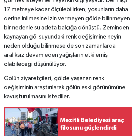
görmek isteyenler hayal kırıklığı yaşadı. Derinliği
17 metreye kadar ölçülebilirken, yosunların daha
derine inilmesine izin vermeyen gölde bilinmeyen
bir nedenle su adeta balçığa dönüştü. Zeminden
kaynayan göl suyundaki renk değişimine neyin
neden olduğu bilinmese de son zamanlarda
aralıksız devam eden yağışların etkilemiş
olabileceği düşünülüyor.
Gölün ziyaretçileri, gölde yaşanan renk
değişiminin araştırılarak gölün eski görünümüne
kavuşturulmasını istediler.
Mezitli Belediyesi araç
filosunu güçlendirdi