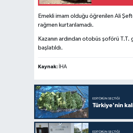
Emekli imam olduğu öğrenilen Ali Şeft
rağmen kurtarılamadı.
Kazanın ardından otobüs şoförü T.T. göz
başlatıldı.
Kaynak:
İHA
EDITÖRÜN SEÇTIĞI
Türkiye'nin kal
EDITÖRÜN SEÇTIĞI