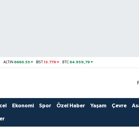
6660.55
13.779
64.959,79
ALTIN
BİST
BTC
cel
Ekonomi
Spor
Özel Haber
Yaşam
Çevre
As
er