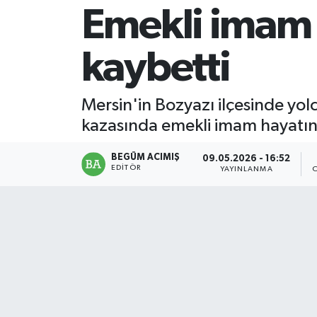
Emekli imam t
Magazin
kaybetti
Mersin
Mersin Tarihi
Mersin'in Bozyazı ilçesinde yo
kazasında emekli imam hayatını
Özel Haber
BEGÜM ACIMIŞ
09.05.2026 - 16:52
Politika
EDITÖR
YAYINLANMA
Resmi İlan
Sağlık
Spor
Sürmanşet