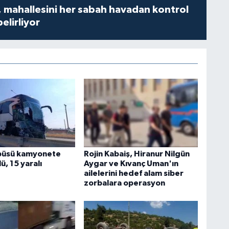
 mahallesini her sabah havadan kontrol
belirliyor
obüsü kamyonete
Rojin Kabaiş, Hiranur Nilgün
lü, 15 yaralı
Aygar ve Kıvanç Uman'ın
ailelerini hedef alam siber
zorbalara operasyon