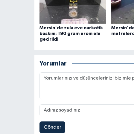
Mersin'de zula eve narkotik
Mersin'de 
baskını: 190 gram eroin ele
metrelerc
geçirildi
Yorumlar
Gönder