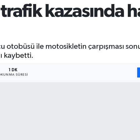
rafik kazasında h
lcu otobüsü ile motosikletin çarpışması so
 kaybetti.
1 DK
OKUNMA SÜRESI