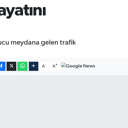
ayatını
nucu meydana gelen trafik
-
+
A
A