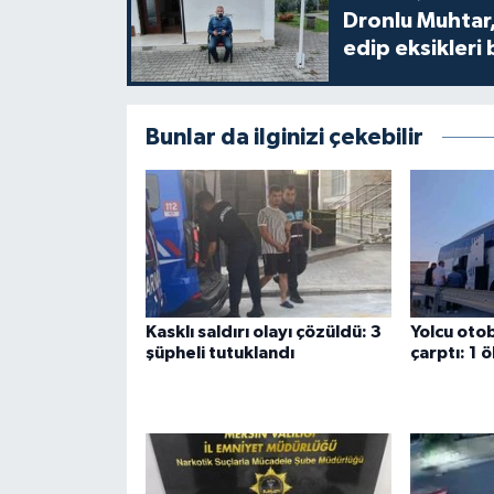
Dronlu Muhtar,
edip eksikleri 
Bunlar da ilginizi çekebilir
Kasklı saldırı olayı çözüldü: 3
Yolcu ot
şüpheli tutuklandı
çarptı: 1 ö