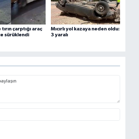
tırın çarptığı araç
Mıcırlı yol kazaya neden oldu:
e sürüklendi
3 yaralı