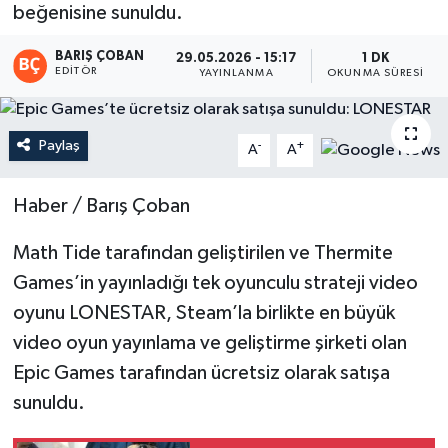
beğenisine sunuldu.
Magazin
BARIŞ ÇOBAN
29.05.2026 - 15:17
1 DK
EDITÖR
YAYINLANMA
OKUNMA SÜRESI
Mersin
Mersin Tarihi
Paylaş
-
+
A
A
Özel Haber
Haber / Barış Çoban
Politika
Math Tide tarafından geliştirilen ve Thermite
Games’in yayınladığı tek oyunculu strateji video
Resmi İlan
oyunu LONESTAR, Steam’la birlikte en büyük
Sağlık
video oyun yayınlama ve geliştirme şirketi olan
Epic Games tarafından ücretsiz olarak satışa
Spor
sunuldu.
Sürmanşet