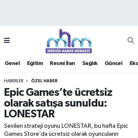
Asayiş
Mersin Hava Durumu
Çevre
Mersin Trafik Yoğunluk Haritası
Eğitim
Süper Lig Puan Durumu ve Fikstür
Genel
Eğitim
Resmi İlan
Sağlık
Güncel
Ek
Ekonomi
Tüm Manşetler
HABERLER
ÖZEL HABER
Genel
Son Dakika Haberleri
Epic Games’te ücretsiz
olarak satışa sunuldu:
Güncel
Haber Arşivi
LONESTAR
Haberde insan
Sevilen strateji oyunu LONESTAR, bu hafta Epic
Kültür - Sanat
Games Store’da ücretsiz olarak oyuncuların