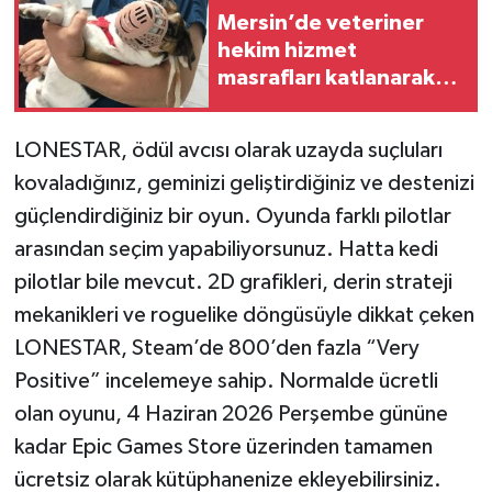
Mersin’de veteriner
hekim hizmet
Teknoloji
masrafları katlanarak
artıyor
Yaşam
LONESTAR, ödül avcısı olarak uzayda suçluları
kovaladığınız, geminizi geliştirdiğiniz ve destenizi
güçlendirdiğiniz bir oyun. Oyunda farklı pilotlar
arasından seçim yapabiliyorsunuz. Hatta kedi
pilotlar bile mevcut. 2D grafikleri, derin strateji
mekanikleri ve roguelike döngüsüyle dikkat çeken
LONESTAR, Steam’de 800’den fazla “Very
Positive” incelemeye sahip. Normalde ücretli
olan oyunu, 4 Haziran 2026 Perşembe gününe
kadar Epic Games Store üzerinden tamamen
ücretsiz olarak kütüphanenize ekleyebilirsiniz.