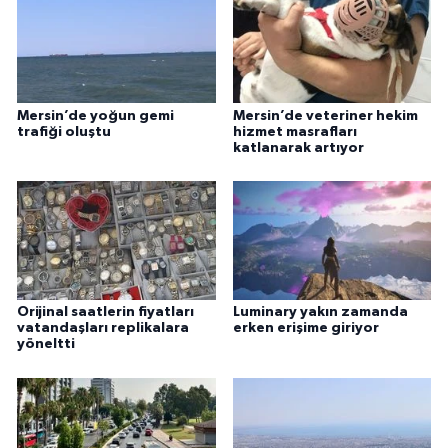
Mersin’de yoğun gemi
Mersin’de veteriner hekim
trafiği oluştu
hizmet masrafları
katlanarak artıyor
Orijinal saatlerin fiyatları
Luminary yakın zamanda
vatandaşları replikalara
erken erişime giriyor
yöneltti