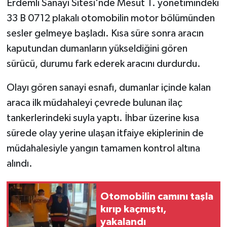
Erdemli Sanayi Sitesi'nde Mesut T. yönetimindeki
33 B 0712 plakalı otomobilin motor bölümünden
Teknoloji
sesler gelmeye başladı. Kısa süre sonra aracın
kaputundan dumanların yükseldiğini gören
Yaşam
sürücü, durumu fark ederek aracını durdurdu.
Olayı gören sanayi esnafı, dumanlar içinde kalan
araca ilk müdahaleyi çevrede bulunan ilaç
tankerlerindeki suyla yaptı. İhbar üzerine kısa
sürede olay yerine ulaşan itfaiye ekiplerinin de
müdahalesiyle yangın tamamen kontrol altına
alındı.
Otomobilin camını taşla
kırıp kaçmıştı,
yakalandı