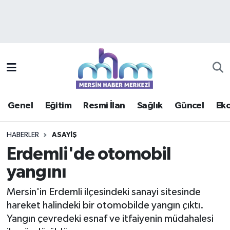
Asayiş
Mersin Hava Durumu
Çevre
Mersin Trafik Yoğunluk Haritası
Eğitim
Süper Lig Puan Durumu ve Fikstür
Genel
Eğitim
Resmi İlan
Sağlık
Güncel
Ek
Ekonomi
Tüm Manşetler
HABERLER
ASAYIŞ
Genel
Son Dakika Haberleri
Erdemli'de otomobil
yangını
Güncel
Haber Arşivi
Mersin'in Erdemli ilçesindeki sanayi sitesinde
Haberde insan
hareket halindeki bir otomobilde yangın çıktı.
Yangın çevredeki esnaf ve itfaiyenin müdahalesi
Kültür - Sanat