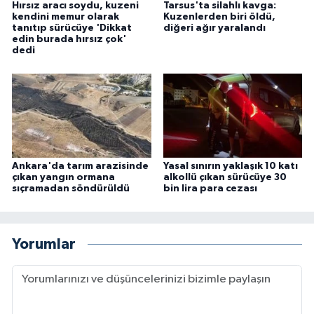
Hırsız aracı soydu, kuzeni
Tarsus'ta silahlı kavga:
kendini memur olarak
Kuzenlerden biri öldü,
tanıtıp sürücüye 'Dikkat
diğeri ağır yaralandı
edin burada hırsız çok'
dedi
Ankara'da tarım arazisinde
Yasal sınırın yaklaşık 10 katı
çıkan yangın ormana
alkollü çıkan sürücüye 30
sıçramadan söndürüldü
bin lira para cezası
Yorumlar