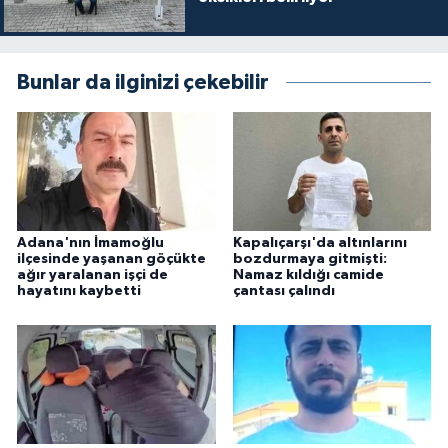
Bunlar da ilginizi çekebilir
Adana'nın İmamoğlu
Kapalıçarşı'da altınlarını
ilçesinde yaşanan göçükte
bozdurmaya gitmişti:
ağır yaralanan işçi de
Namaz kıldığı camide
hayatını kaybetti
çantası çalındı