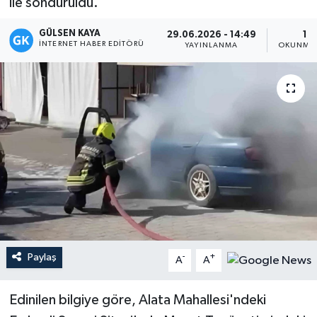
ile söndürüldü.
Magazin
GÜLSEN KAYA
29.06.2026 - 14:49
1 D
İNTERNET HABER EDITÖRÜ
YAYINLANMA
OKUNMA 
Mersin
Mersin Tarihi
Özel Haber
Politika
Resmi İlan
Sağlık
Paylaş
-
+
A
A
Spor
Edinilen bilgiye göre, Alata Mahallesi'ndeki
Sürmanşet