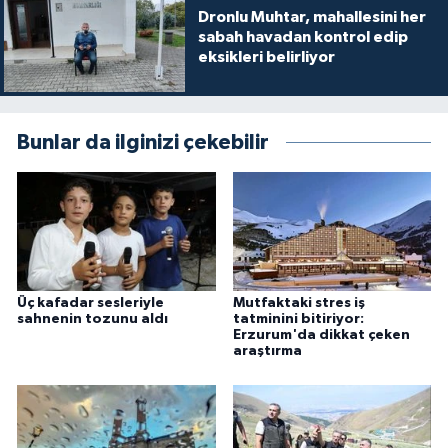
Dronlu Muhtar, mahallesini her
sabah havadan kontrol edip
eksikleri belirliyor
Bunlar da ilginizi çekebilir
Üç kafadar sesleriyle
Mutfaktaki stres iş
sahnenin tozunu aldı
tatminini bitiriyor:
Erzurum'da dikkat çeken
araştırma