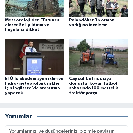
Meteoroloji'den 'Turuncu'
Palandöken'in orman
alarm: Sel, yıldırım ve
varlığına inceleme
heyelana dikkat
ETÜ'lü akademisyen iklim ve
Çay sohbeti iddiaya
hidro-meteorolojik riskler
dönüştü: Köyün futbol
için İngiltere'de araştırma
sahasında 100 metrelik
yapacak
traktör yarışı
Yorumlar