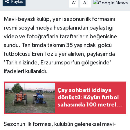
Paylaş
-
+
A
A
Teknoloji
Mavi-beyazlı kulüp, yeni sezonun ilk formasını
resmi sosyal medya hesaplarından paylaştığı
Yaşam
video ve fotoğraflarla taraftarların beğenisine
sundu. Tanıtımda takımın 35 yaşındaki golcü
futbolcusu Eren Tozlu yer alırken, paylaşımda
'Tarihin izinde, Erzurumspor'un gölgesinde'
ifadeleri kullanıldı.
Çay sohbeti iddiaya
dönüştü: Köyün futbol
sahasında 100 metrelik
traktör yarışı
Sezonun ilk forması, kulübün geleneksel mavi-