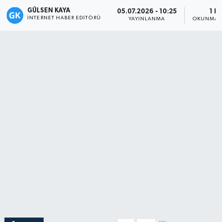
GÜLSEN KAYA
05.07.2026 - 10:25
1 D
Magazin
İNTERNET HABER EDITÖRÜ
YAYINLANMA
OKUNMA S
Mersin
Mersin Tarihi
Özel Haber
Politika
Resmi İlan
Sağlık
Spor
Sürmanşet