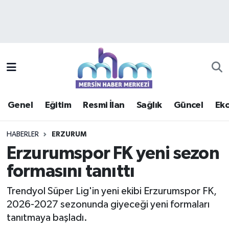
Asayiş
Mersin Hava Durumu
Çevre
Mersin Trafik Yoğunluk Haritası
Eğitim
Süper Lig Puan Durumu ve Fikstür
Genel
Eğitim
Resmi İlan
Sağlık
Güncel
Ek
Ekonomi
Tüm Manşetler
HABERLER
ERZURUM
Genel
Son Dakika Haberleri
Erzurumspor FK yeni sezon
formasını tanıttı
Güncel
Haber Arşivi
Trendyol Süper Lig'in yeni ekibi Erzurumspor FK,
Haberde insan
2026-2027 sezonunda giyeceği yeni formaları
tanıtmaya başladı.
Kültür - Sanat