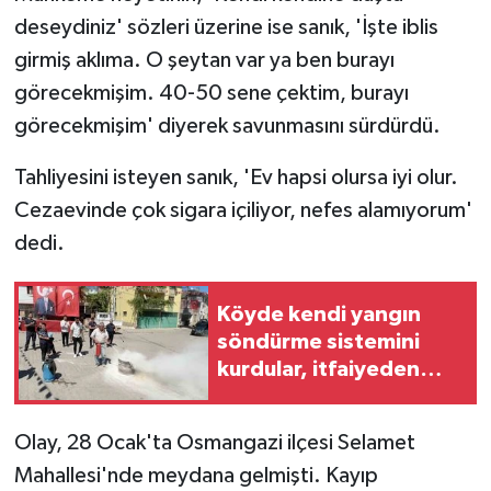
deseydiniz' sözleri üzerine ise sanık, 'İşte iblis
girmiş aklıma. O şeytan var ya ben burayı
görecekmişim. 40-50 sene çektim, burayı
görecekmişim' diyerek savunmasını sürdürdü.
Tahliyesini isteyen sanık, 'Ev hapsi olursa iyi olur.
Cezaevinde çok sigara içiliyor, nefes alamıyorum'
dedi.
Köyde kendi yangın
söndürme sistemini
kurdular, itfaiyeden
eğitim aldılar
Olay, 28 Ocak'ta Osmangazi ilçesi Selamet
Mahallesi'nde meydana gelmişti. Kayıp