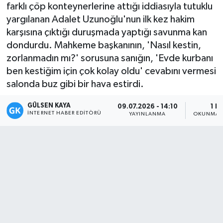
farklı çöp konteynerlerine attığı iddiasıyla tutuklu
Magazin
yargılanan Adalet Uzunoğlu'nun ilk kez hakim
karşısına çıktığı duruşmada yaptığı savunma kan
Mersin
dondurdu. Mahkeme başkanının, 'Nasıl kestin,
zorlanmadın mı?' sorusuna sanığın, 'Evde kurbanı
Mersin Tarihi
ben kestiğim için çok kolay oldu' cevabını vermesi
salonda buz gibi bir hava estirdi.
Özel Haber
GÜLSEN KAYA
09.07.2026 - 14:10
1 D
İNTERNET HABER EDITÖRÜ
YAYINLANMA
OKUNMA S
Politika
Resmi İlan
Sağlık
Spor
Sürmanşet