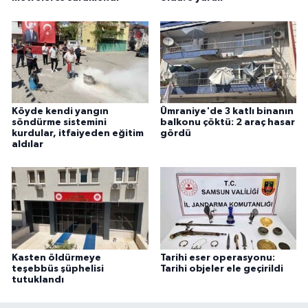
Köyde kendi yangın
Ümraniye'de 3 katlı binanın
söndürme sistemini
balkonu çöktü: 2 araç hasar
kurdular, itfaiyeden eğitim
gördü
aldılar
Kasten öldürmeye
Tarihi eser operasyonu:
teşebbüs şüphelisi
Tarihi objeler ele geçirildi
tutuklandı