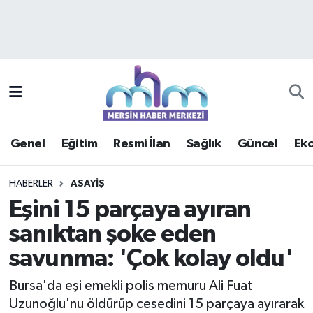
Asayiş
Mersin Hava Durumu
Çevre
Mersin Trafik Yoğunluk Haritası
Eğitim
Süper Lig Puan Durumu ve Fikstür
Genel
Eğitim
Resmi İlan
Sağlık
Güncel
Ek
Ekonomi
Tüm Manşetler
HABERLER
ASAYIŞ
Genel
Son Dakika Haberleri
Eşini 15 parçaya ayıran
sanıktan şoke eden
Güncel
Haber Arşivi
savunma: 'Çok kolay oldu'
Haberde insan
Bursa'da eşi emekli polis memuru Ali Fuat
Kültür - Sanat
Uzunoğlu'nu öldürüp cesedini 15 parçaya ayırarak