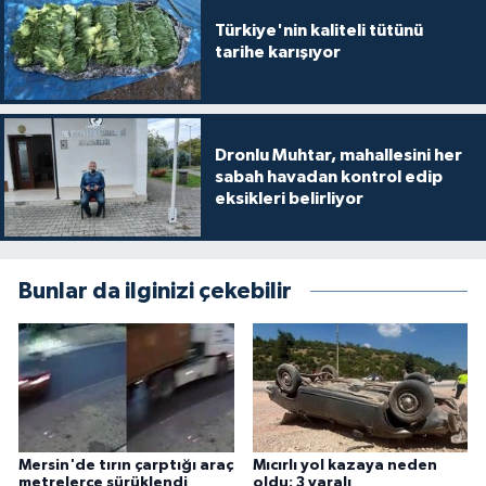
Türkiye'nin kaliteli tütünü
tarihe karışıyor
Dronlu Muhtar, mahallesini her
sabah havadan kontrol edip
eksikleri belirliyor
Bunlar da ilginizi çekebilir
Mersin'de tırın çarptığı araç
Mıcırlı yol kazaya neden
metrelerce sürüklendi
oldu: 3 yaralı