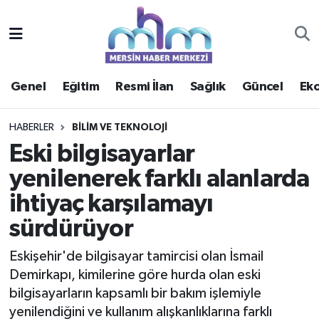
Asayiş
Mersin Hava Durumu
Genel
Eğitim
Resmi İlan
Sağlık
Güncel
Ek
Çevre
Mersin Trafik Yoğunluk Haritası
Eğitim
Süper Lig Puan Durumu ve Fikstür
HABERLER
BILIM VE TEKNOLOJI
Eski bilgisayarlar
Ekonomi
Tüm Manşetler
yenilenerek farklı alanlarda
ihtiyaç karşılamayı
Genel
Son Dakika Haberleri
sürdürüyor
Güncel
Haber Arşivi
Eskişehir'de bilgisayar tamircisi olan İsmail
Haberde insan
Demirkapı, kimilerine göre hurda olan eski
bilgisayarların kapsamlı bir bakım işlemiyle
Kültür - Sanat
yenilendiğini ve kullanım alışkanlıklarına farklı