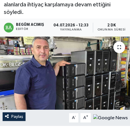
alanlarda ihtiyaç karşılamaya devam ettiğini
Magazin
söyledi.
Mersin
BEGÜM ACIMIŞ
04.07.2026 - 12:33
2 DK
EDITÖR
YAYINLANMA
OKUNMA SÜRESI
Mersin Tarihi
Özel Haber
Politika
Resmi İlan
Sağlık
Spor
Paylaş
-
+
A
A
Sürmanşet