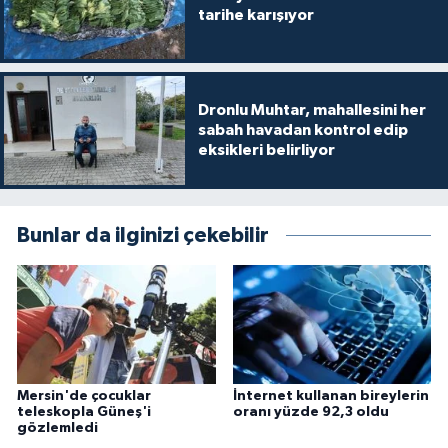
tarihe karışıyor
Dronlu Muhtar, mahallesini her
sabah havadan kontrol edip
eksikleri belirliyor
Bunlar da ilginizi çekebilir
Mersin'de çocuklar
İnternet kullanan bireylerin
teleskopla Güneş'i
oranı yüzde 92,3 oldu
gözlemledi