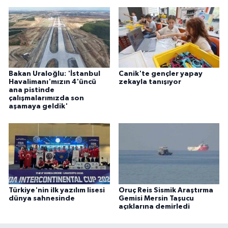
Bakan Uraloğlu: 'İstanbul
Canik'te gençler yapay
Havalimanı'mızın 4'üncü
zekayla tanışıyor
ana pistinde
çalışmalarımızda son
aşamaya geldik'
Türkiye'nin ilk yazılım lisesi
Oruç Reis Sismik Araştırma
dünya sahnesinde
Gemisi Mersin Taşucu
açıklarına demirledi