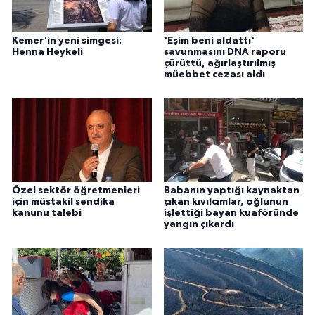
Kemer'in yeni simgesi:
'Eşim beni aldattı'
Henna Heykeli
savunmasını DNA raporu
çürüttü, ağırlaştırılmış
müebbet cezası aldı
Özel sektör öğretmenleri
Babanın yaptığı kaynaktan
için müstakil sendika
çıkan kıvılcımlar, oğlunun
kanunu talebi
işlettiği bayan kuaföründe
yangın çıkardı