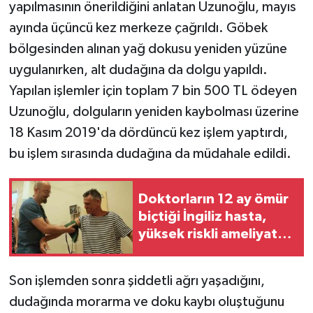
yapılmasının önerildiğini anlatan Uzunoğlu, mayıs
ayında üçüncü kez merkeze çağrıldı. Göbek
bölgesinden alınan yağ dokusu yeniden yüzüne
uygulanırken, alt dudağına da dolgu yapıldı.
Yapılan işlemler için toplam 7 bin 500 TL ödeyen
Uzunoğlu, dolguların yeniden kaybolması üzerine
18 Kasım 2019'da dördüncü kez işlem yaptırdı,
bu işlem sırasında dudağına da müdahale edildi.
Doktorların 12 ay ömür
biçtiği İngiliz hasta,
yüksek riskli ameliyat
için Türkiye'yi tercih
etti
Son işlemden sonra şiddetli ağrı yaşadığını,
dudağında morarma ve doku kaybı oluştuğunu