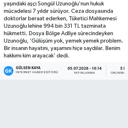
yaşındaki aşçı Songül Uzunoğlu'nun hukuk
Magazin
mücadelesi 7 yıldır sürüyor. Ceza dosyasında
doktorlar beraat ederken, Tüketici Mahkemesi
Mersin
Uzunoğlu lehine 994 bin 331 TL tazminata
hükmetti. Dosya Bölge Adliye sürecindeyken
Mersin Tarihi
Uzunoğlu, 'Gülüşüm yok, yemek yemek problem.
Bir insanın hayatını, yaşamını hiçe saydılar. Benim
Özel Haber
hakkımı kim arayacak' dedi.
Politika
GÜLSEN KAYA
05.07.2026 - 10:14
5 D
İNTERNET HABER EDITÖRÜ
YAYINLANMA
OKUNMA S
Resmi İlan
Sağlık
Spor
Sürmanşet