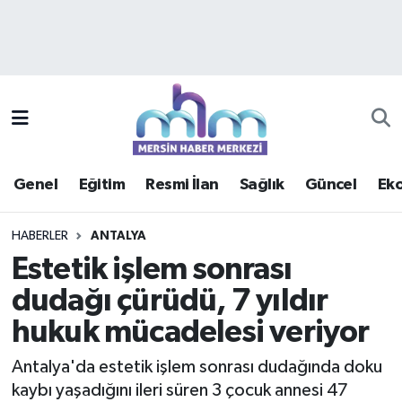
Asayiş
Mersin Hava Durumu
Çevre
Mersin Trafik Yoğunluk Haritası
Eğitim
Süper Lig Puan Durumu ve Fikstür
Genel
Eğitim
Resmi İlan
Sağlık
Güncel
Ek
Ekonomi
Tüm Manşetler
HABERLER
ANTALYA
Genel
Son Dakika Haberleri
Estetik işlem sonrası
dudağı çürüdü, 7 yıldır
Güncel
Haber Arşivi
hukuk mücadelesi veriyor
Haberde insan
Antalya'da estetik işlem sonrası dudağında doku
Kültür - Sanat
kaybı yaşadığını ileri süren 3 çocuk annesi 47