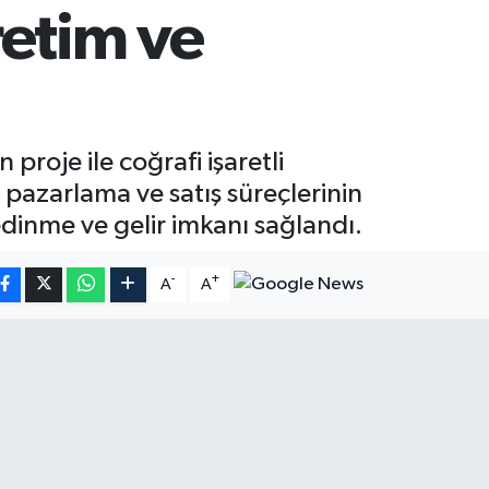
retim ve
roje ile coğrafi işaretli
pazarlama ve satış süreçlerinin
dinme ve gelir imkanı sağlandı.
-
+
A
A