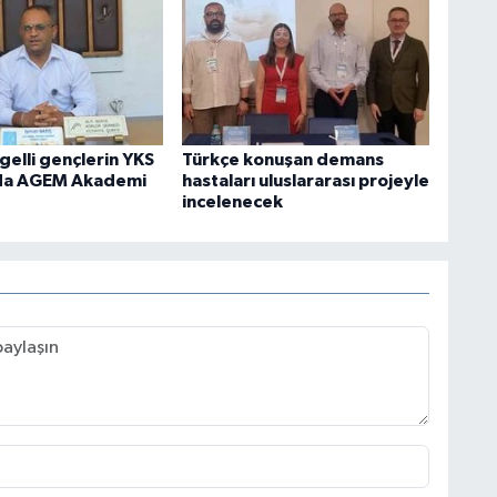
elli gençlerin YKS
Türkçe konuşan demans
nda AGEM Akademi
hastaları uluslararası projeyle
incelenecek