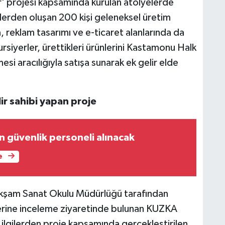
' projesi kapsamında kurulan atölyelerde
ylerden oluşan 200 kişi geleneksel üretim
ma, reklam tasarımı ve e-ticaret alanlarında da
rsiyerler, ürettikleri ürünlerini Kastamonu Halk
i aracılığıyla satışa sunarak ek gelir elde
ir sahibi yapan proje
n güvenlik personeli alınacak
e
kşam Sanat Okulu Müdürlüğü tarafından
erine inceleme ziyaretinde bulunan KUZKA
ilgilerden proje kapsamında gerçekleştirilen