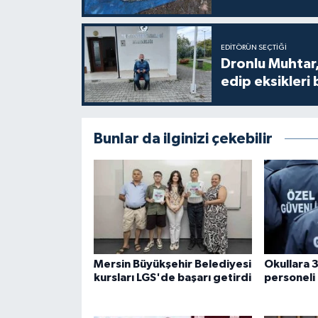
EDITÖRÜN SEÇTIĞI
Dronlu Muhtar,
edip eksikleri 
Bunlar da ilginizi çekebilir
Mersin Büyükşehir Belediyesi
Okullara 3
kursları LGS'de başarı getirdi
personeli 