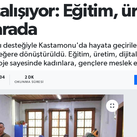
alışıyor: Eğitim, ü
arada
esteğiyle Kastamonu'da hayata geçirilen p
ere dönüştürüldü. Eğitim, üretim, dijital 
e sayesinde kadınlara, gençlere meslek e
:04
2 DK
OKUNMA SÜRESI