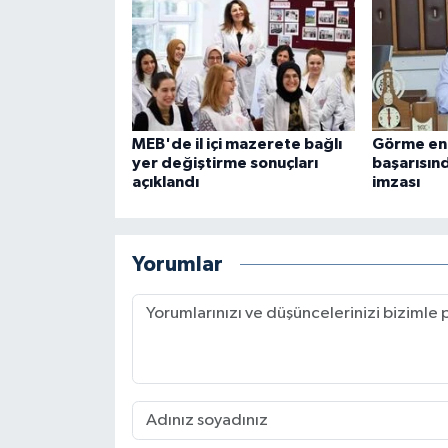
MEB'de il içi mazerete bağlı
Görme eng
yer değiştirme sonuçları
başarısı
açıklandı
imzası
Yorumlar