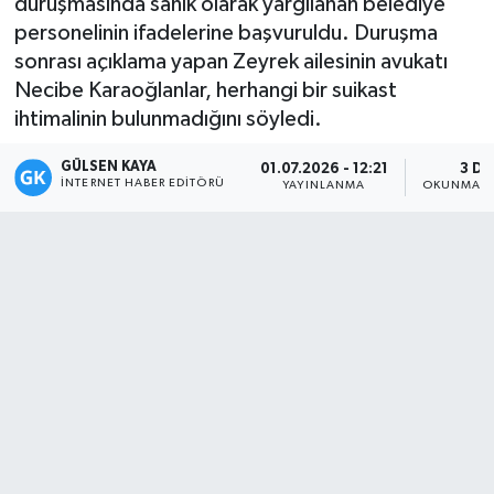
duruşmasında sanık olarak yargılanan belediye
personelinin ifadelerine başvuruldu. Duruşma
Magazin
sonrası açıklama yapan Zeyrek ailesinin avukatı
Necibe Karaoğlanlar, herhangi bir suikast
Mersin
ihtimalinin bulunmadığını söyledi.
Mersin Tarihi
GÜLSEN KAYA
01.07.2026 - 12:21
3 DK
İNTERNET HABER EDITÖRÜ
YAYINLANMA
OKUNMA S
Özel Haber
Politika
Resmi İlan
Sağlık
Spor
Sürmanşet