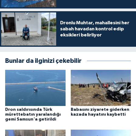
Dronlu Muhtar, mahallesini her
sabah havadan kontrol edip
eksikleri belirliyor
Bunlar da ilginizi çekebilir
Dron saldırısında Türk
Babasını ziyarete giderken
mürettebatın yaralandığı
kazada hayatını kaybetti
gemi Samsun'a getirildi