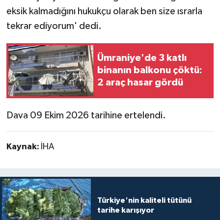
eksik kalmadığını hukukçu olarak ben size ısrarla
tekrar ediyorum' dedi.
Ümraniye'de 3 katlı
binanın balkonu çöktü:
2 araç hasar gördü
Dava 09 Ekim 2026 tarihine ertelendi.
Kaynak:
İHA
Türkiye'nin kaliteli tütünü
tarihe karışıyor