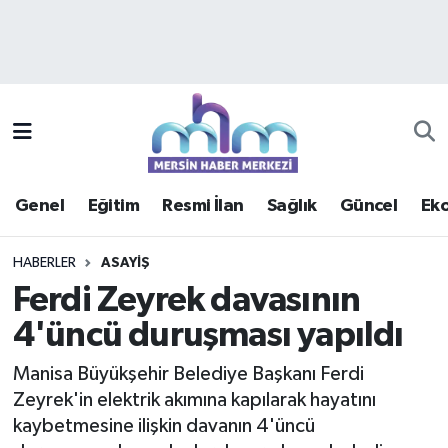
Asayiş
Mersin Hava Durumu
Çevre
Mersin Trafik Yoğunluk Haritası
Eğitim
Süper Lig Puan Durumu ve Fikstür
Genel
Eğitim
Resmi İlan
Sağlık
Güncel
Ek
Ekonomi
Tüm Manşetler
HABERLER
ASAYIŞ
Genel
Son Dakika Haberleri
Ferdi Zeyrek davasının
4'üncü duruşması yapıldı
Güncel
Haber Arşivi
Manisa Büyükşehir Belediye Başkanı Ferdi
Haberde insan
Zeyrek'in elektrik akımına kapılarak hayatını
kaybetmesine ilişkin davanın 4'üncü
Kültür - Sanat