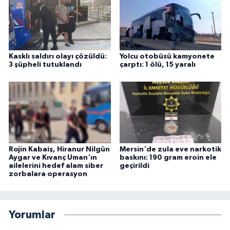
Kasklı saldırı olayı çözüldü:
Yolcu otobüsü kamyonete
3 şüpheli tutuklandı
çarptı: 1 ölü, 15 yaralı
Rojin Kabaiş, Hiranur Nilgün
Mersin'de zula eve narkotik
Aygar ve Kıvanç Uman'ın
baskını: 190 gram eroin ele
ailelerini hedef alam siber
geçirildi
zorbalara operasyon
Yorumlar