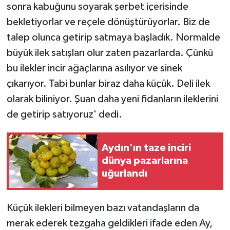
sonra kabuğunu soyarak şerbet içerisinde
bekletiyorlar ve reçele dönüştürüyorlar. Biz de
talep olunca getirip satmaya başladık. Normalde
büyük ilek satışları olur zaten pazarlarda. Çünkü
bu ilekler incir ağaçlarına asılıyor ve sinek
çıkarıyor. Tabi bunlar biraz daha küçük. Deli ilek
olarak biliniyor. Şuan daha yeni fidanların ileklerini
de getirip satıyoruz' dedi.
Aydın'ın taze inciri
dünya pazarlarına
uğurlandı
Küçük ilekleri bilmeyen bazı vatandaşların da
merak ederek tezgaha geldikleri ifade eden Ay,