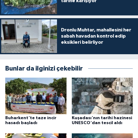
tarihe karışıyor
Dronlu Muhtar, mahallesini her
sabah havadan kontrol edip
eksikleri belirliyor
Bunlar da ilginizi çekebilir
Buharkent'te taze incir
Kuşadası'nın tarihi hazinesi
hasadı başladı
UNESCO'dan tescil aldı