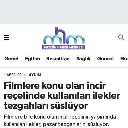
Asayiş
Mersin Hava Durumu
Çevre
Mersin Trafik Yoğunluk Haritası
Eğitim
Süper Lig Puan Durumu ve Fikstür
Genel
Eğitim
Resmi İlan
Sağlık
Güncel
Ek
Ekonomi
Tüm Manşetler
HABERLER
AYDIN
Genel
Son Dakika Haberleri
Filmlere konu olan incir
reçelinde kullanılan ilekler
Güncel
Haber Arşivi
tezgahları süslüyor
Haberde insan
Filmlere bile konu olan incir reçelinin yapımında
Kültür - Sanat
kullanılan ilekler, pazar tezgahlarını süslüyor.