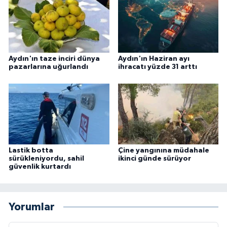
Aydın'ın taze inciri dünya
Aydın'ın Haziran ayı
pazarlarına uğurlandı
ihracatı yüzde 31 arttı
Lastik botta
Çine yangınına müdahale
sürükleniyordu, sahil
ikinci günde sürüyor
güvenlik kurtardı
Yorumlar