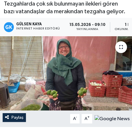
Tezgahlarda çok sık bulunmayan ilekleri gören
Magazin
bazı vatandaşlar da merakından tezgaha geliyor.
GÜLSEN KAYA
Mersin
15.05.2026 - 09:10
1 D
İNTERNET HABER EDITÖRÜ
YAYINLANMA
OKUNMA 
Mersin Tarihi
Özel Haber
Politika
Resmi İlan
Sağlık
Spor
Paylaş
-
+
A
A
Sürmanşet