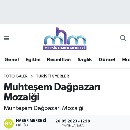
Asayiş
Mersin Hava Durumu
Çevre
Mersin Trafik Yoğunluk Haritası
Eğitim
Süper Lig Puan Durumu ve Fikstür
Genel
Eğitim
Resmi İlan
Sağlık
Güncel
Ek
Ekonomi
Tüm Manşetler
FOTO GALERI
TURISTIK YERLER
Genel
Son Dakika Haberleri
Muhteşem Dağpazarı
Mozaiği
Güncel
Haber Arşivi
Muhteşem Dağpazarı Mozaiği
Haberde insan
HABER MERKEZI
26.05.2023 - 12:19
Kültür - Sanat
EDITÖR
YAYINLANMA