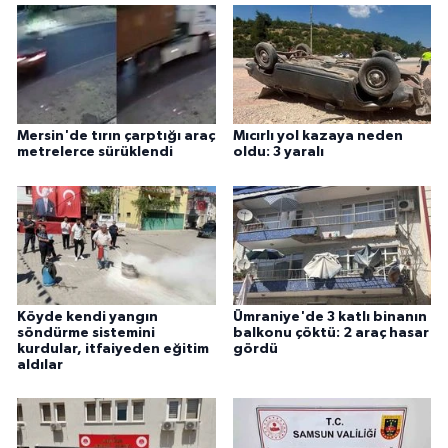
Mersin'de tırın çarptığı araç
Mıcırlı yol kazaya neden
metrelerce sürüklendi
oldu: 3 yaralı
Köyde kendi yangın
Ümraniye'de 3 katlı binanın
söndürme sistemini
balkonu çöktü: 2 araç hasar
kurdular, itfaiyeden eğitim
gördü
aldılar