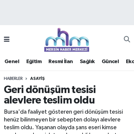
Asayiş
Mersin Hava Durumu
Çevre
Mersin Trafik Yoğunluk Haritası
Eğitim
Süper Lig Puan Durumu ve Fikstür
Genel
Eğitim
Resmi İlan
Sağlık
Güncel
Ek
Ekonomi
Tüm Manşetler
HABERLER
ASAYIŞ
Genel
Son Dakika Haberleri
Geri dönüşüm tesisi
alevlere teslim oldu
Güncel
Haber Arşivi
Bursa'da faaliyet gösteren geri dönüşüm tesisi
Haberde insan
henüz bilinmeyen bir sebepten dolayı alevlere
teslim oldu. Yaşanan olayda şans eseri kimse
Kültür - Sanat