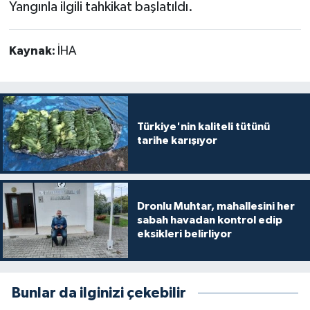
Yangınla ilgili tahkikat başlatıldı.
Kaynak:
İHA
Türkiye'nin kaliteli tütünü
tarihe karışıyor
Dronlu Muhtar, mahallesini her
sabah havadan kontrol edip
eksikleri belirliyor
Bunlar da ilginizi çekebilir