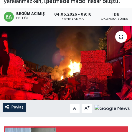
yaralanmazken, işletmede maddi hasar oluştu.
Magazin
BEGÜM ACIMIŞ
04.06.2026 - 09:16
1 DK
EDITÖR
YAYINLANMA
OKUNMA SÜRESI
Mersin
Mersin Tarihi
Özel Haber
Politika
Resmi İlan
Sağlık
Paylaş
-
+
A
A
Spor
Sürmanşet