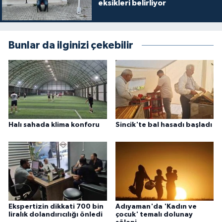
eksikleri belirliyor
Bunlar da ilginizi çekebilir
Halı sahada klima konforu
Sincik'te bal hasadı başladı
Ekspertizin dikkati 700 bin
Adıyaman'da 'Kadın ve
liralık dolandırıcılığı önledi
çocuk' temalı dolunay