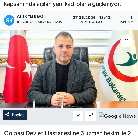
kapsamında açılan yeni kadrolarla güçleniyor.
Magazin
GÜLSEN KAYA
27.06.2026 - 15:43
1 D
İNTERNET HABER EDITÖRÜ
YAYINLANMA
OKUNMA 
Mersin
Mersin Tarihi
Özel Haber
Politika
Resmi İlan
Sağlık
Paylaş
-
+
A
A
Spor
Gölbaşı Devlet Hastanesi'ne 3 uzman hekim ile 2
Sürmanşet