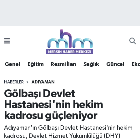
Asayiş
Mersin Hava Durumu
Çevre
Mersin Trafik Yoğunluk Haritası
Eğitim
Süper Lig Puan Durumu ve Fikstür
Genel
Eğitim
Resmi İlan
Sağlık
Güncel
Ek
Ekonomi
Tüm Manşetler
HABERLER
ADIYAMAN
Genel
Son Dakika Haberleri
Gölbaşı Devlet
Hastanesi'nin hekim
Güncel
Haber Arşivi
kadrosu güçleniyor
Haberde insan
Adıyaman'ın Gölbaşı Devlet Hastanesi'nin hekim
Kültür - Sanat
kadrosu, Devlet Hizmet Yükümlülüğü (DHY)