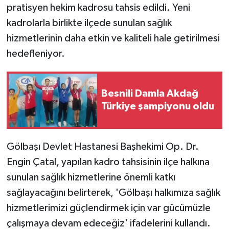
pratisyen hekim kadrosu tahsis edildi. Yeni
kadrolarla birlikte ilçede sunulan sağlık
Teknoloji
hizmetlerinin daha etkin ve kaliteli hale getirilmesi
Yaşam
hedefleniyor.
Besnili Damla Akdağ
Türkiye şampiyonu oldu
Gölbaşı Devlet Hastanesi Başhekimi Op. Dr.
Engin Çatal, yapılan kadro tahsisinin ilçe halkına
sunulan sağlık hizmetlerine önemli katkı
sağlayacağını belirterek, 'Gölbaşı halkımıza sağlık
hizmetlerimizi güçlendirmek için var gücümüzle
çalışmaya devam edeceğiz' ifadelerini kullandı.