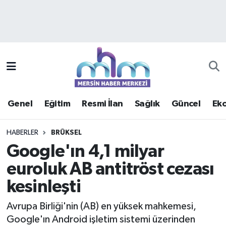
Asayiş
Mersin Hava Durumu
Çevre
Mersin Trafik Yoğunluk Haritası
Eğitim
Süper Lig Puan Durumu ve Fikstür
Genel
Eğitim
Resmi İlan
Sağlık
Güncel
Ek
Ekonomi
Tüm Manşetler
HABERLER
BRÜKSEL
Genel
Son Dakika Haberleri
Google'ın 4,1 milyar
euroluk AB antitröst cezası
Güncel
Haber Arşivi
kesinleşti
Haberde insan
Avrupa Birliği'nin (AB) en yüksek mahkemesi,
Kültür - Sanat
Google'ın Android işletim sistemi üzerinden