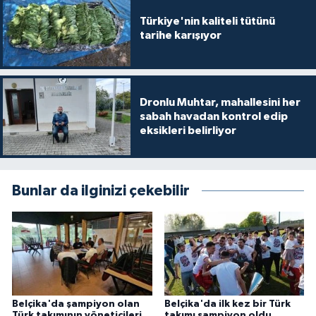
Türkiye'nin kaliteli tütünü
tarihe karışıyor
Dronlu Muhtar, mahallesini her
sabah havadan kontrol edip
eksikleri belirliyor
Bunlar da ilginizi çekebilir
Belçika'da şampiyon olan
Belçika'da ilk kez bir Türk
Türk takımının yöneticileri
takımı şampiyon oldu