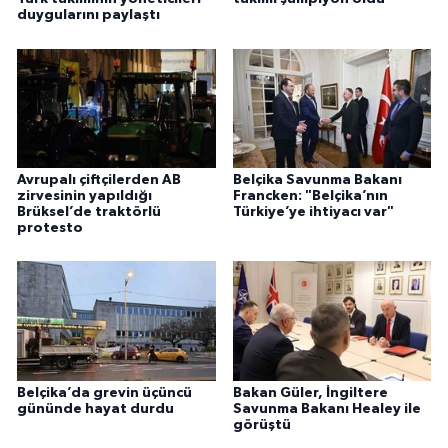
duygularını paylaştı
Avrupalı çiftçilerden AB
Belçika Savunma Bakanı
zirvesinin yapıldığı
Francken: "Belçika’nın
Brüksel’de traktörlü
Türkiye’ye ihtiyacı var"
protesto
Belçika’da grevin üçüncü
Bakan Güler, İngiltere
gününde hayat durdu
Savunma Bakanı Healey ile
görüştü