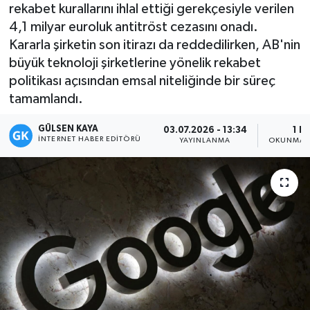
rekabet kurallarını ihlal ettiği gerekçesiyle verilen
Magazin
4,1 milyar euroluk antitröst cezasını onadı.
Kararla şirketin son itirazı da reddedilirken, AB'nin
Mersin
büyük teknoloji şirketlerine yönelik rekabet
politikası açısından emsal niteliğinde bir süreç
Mersin Tarihi
tamamlandı.
GÜLSEN KAYA
Özel Haber
03.07.2026 - 13:34
1 D
İNTERNET HABER EDITÖRÜ
YAYINLANMA
OKUNMA S
Politika
Resmi İlan
Sağlık
Spor
Sürmanşet