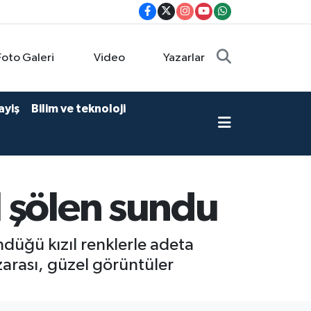
Foto Galeri
Video
Yazarlar
ayiş
Bilim ve teknoloji
 şölen sundu
ndüğü kızıl renklerle adeta
zarası, güzel görüntüler