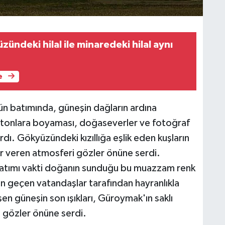
üzündeki hilal ile minaredeki hilal aynı
e
ün batımında, güneşin dağların ardına
l tonlara boyaması, doğaseverler ve fotoğraf
ardı. Gökyüzündeki kızıllığa eşlik eden kuşların
r veren atmosferi gözler önüne serdi.
 batımı vakti doğanın sunduğu bu muazzam renk
n geçen vatandaşlar tarafından hayranlıkla
eşen güneşin son ışıkları, Güroymak'ın saklı
a gözler önüne serdi.