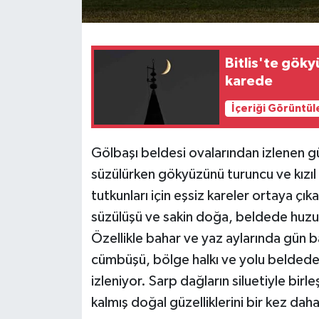
Teknoloji
Bitlis'te göky
Yaşam
karede
İçeriği Görüntül
Gölbaşı beldesi ovalarından izlenen g
süzülürken gökyüzünü turuncu ve kızı
tutkunları için eşsiz kareler ortaya çık
süzülüşü ve sakin doğa, beldede huzu
Özellikle bahar ve yaz aylarında gün
cümbüşü, bölge halkı ve yolu beldede
izleniyor. Sarp dağların siluetiyle birl
kalmış doğal güzelliklerini bir kez dah