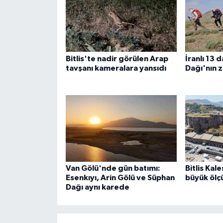
Bitlis'te nadir görülen Arap
İranlı 13 
tavşanı kameralara yansıdı
Dağı'nın z
Van Gölü'nde gün batımı:
Bitlis Kal
Esenkıyı, Arin Gölü ve Süphan
büyük ölç
Dağı aynı karede