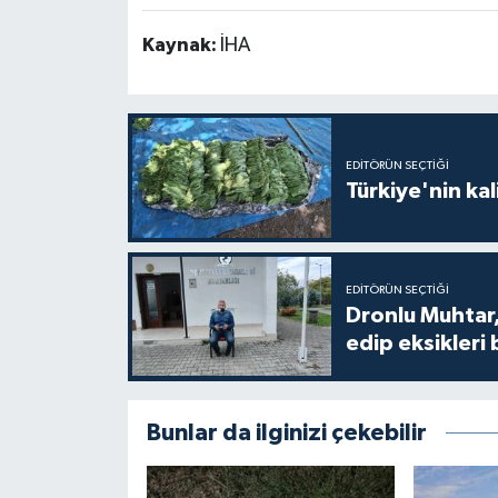
Kaynak:
İHA
EDITÖRÜN SEÇTIĞI
Türkiye'nin kal
EDITÖRÜN SEÇTIĞI
Dronlu Muhtar,
edip eksikleri 
Bunlar da ilginizi çekebilir