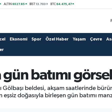
6527.85
13.703
64.475,47
ALTIN
BİST
BTC
cel
Ekonomi
Spor
Özel Haber
Yaşam
Çevre
As
er
gün batımı görsel
lı Gölbaşı beldesi, akşam saatlerinde bürü
n eşsiz doğasıyla birleşen gün batımı man