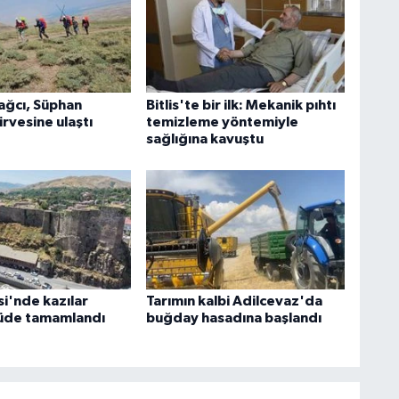
dağcı, Süphan
Bitlis'te bir ilk: Mekanik pıhtı
irvesine ulaştı
temizleme yöntemiyle
sağlığına kavuştu
esi'nde kazılar
Tarımın kalbi Adilcevaz'da
üde tamamlandı
buğday hasadına başlandı