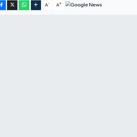
-
+
A
A