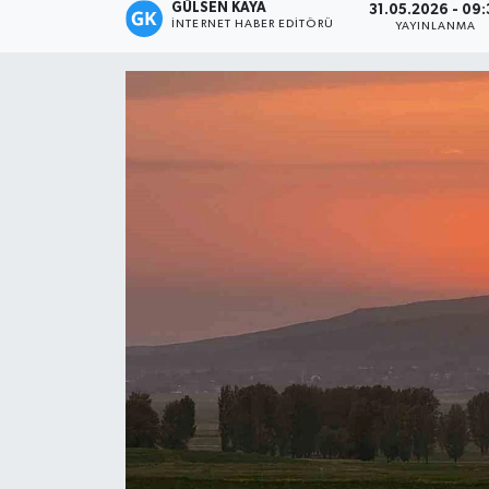
GÜLSEN KAYA
31.05.2026 - 09:
İNTERNET HABER EDITÖRÜ
YAYINLANMA
Magazin
Mersin
Mersin Tarihi
Özel Haber
Politika
Resmi İlan
Sağlık
Spor
Sürmanşet