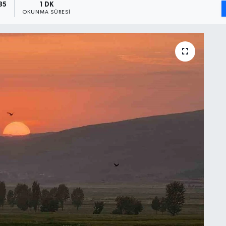
35
1 DK
OKUNMA SÜRESI