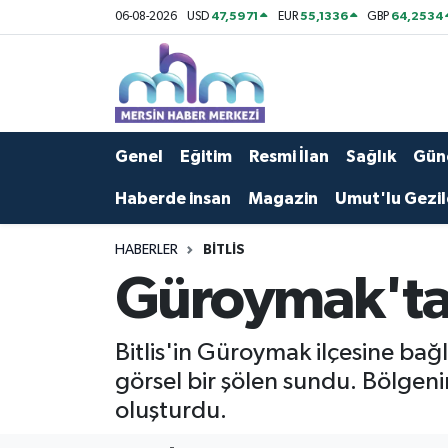
47,5971
55,1336
64,2534
06-08-2026
USD
EUR
GBP
Asayiş
Mersin Hava Durumu
Çevre
Mersin Trafik Yoğunluk Haritası
Genel
Eğitim
Resmi İlan
Sağlık
Gün
Eğitim
Süper Lig Puan Durumu ve Fikstür
Haberde insan
Magazin
Umut'lu Gezil
Ekonomi
Tüm Manşetler
HABERLER
BITLIS
Güroymak'ta 
Genel
Son Dakika Haberleri
Güncel
Haber Arşivi
Bitlis'in Güroymak ilçesine bağ
görsel bir şölen sundu. Bölgeni
Haberde insan
oluşturdu.
Kültür - Sanat