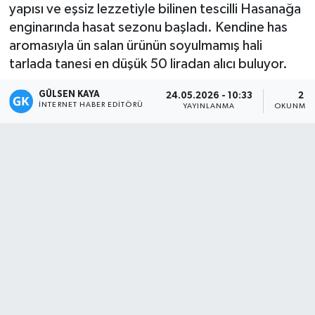
yapısı ve eşsiz lezzetiyle bilinen tescilli Hasanağa
Magazin
enginarında hasat sezonu başladı. Kendine has
aromasıyla ün salan ürünün soyulmamış hali
Mersin
tarlada tanesi en düşük 50 liradan alıcı buluyor.
GÜLSEN KAYA
Mersin Tarihi
24.05.2026 - 10:33
2 D
İNTERNET HABER EDITÖRÜ
YAYINLANMA
OKUNMA 
Özel Haber
Politika
Resmi İlan
Sağlık
Spor
Sürmanşet