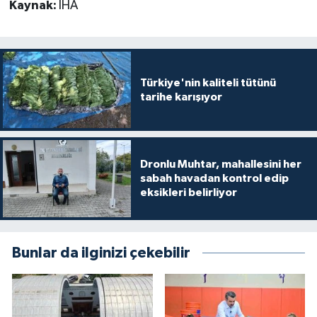
Kaynak:
İHA
Türkiye'nin kaliteli tütünü
tarihe karışıyor
Dronlu Muhtar, mahallesini her
sabah havadan kontrol edip
eksikleri belirliyor
Bunlar da ilginizi çekebilir