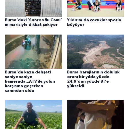
Bursa'daki 'Sunrooflu Cami'
Yıldırım'da çocuklar sporla
mimarisiyle dikkat çekiyor
büyüyor
Bursa'da kaza dehşeti
Bursa barajlarının doluluk
saniye saniye
oranı bir yılda yüzde
kamerada...ATV ile yolun
24,9'dan yüzde 81'e
karşısına geçerken
yükseldi
canından oldu