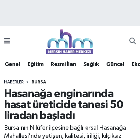
Asayiş
Mersin Hava Durumu
Çevre
Mersin Trafik Yoğunluk Haritası
Eğitim
Süper Lig Puan Durumu ve Fikstür
Genel
Eğitim
Resmi İlan
Sağlık
Güncel
Ek
Ekonomi
Tüm Manşetler
HABERLER
BURSA
Genel
Son Dakika Haberleri
Hasanağa enginarında
hasat üreticide tanesi 50
Güncel
Haber Arşivi
liradan başladı
Haberde insan
Bursa'nın Nilüfer ilçesine bağlı kırsal Hasanağa
Kültür - Sanat
Mahallesi'nde yetişen, kalitesi, iriliği, kılçıksız