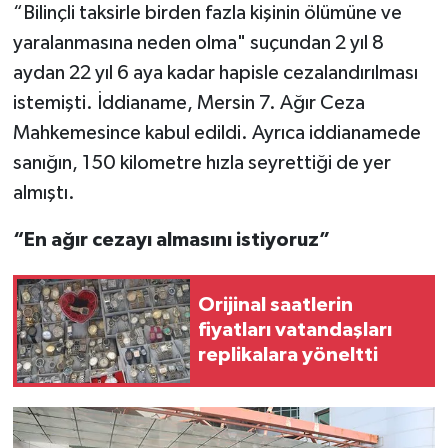
“Bilinçli taksirle birden fazla kişinin ölümüne ve
yaralanmasına neden olma" suçundan 2 yıl 8
aydan 22 yıl 6 aya kadar hapisle cezalandırılması
istemişti. İddianame, Mersin 7. Ağır Ceza
Mahkemesince kabul edildi. Ayrıca iddianamede
sanığın, 150 kilometre hızla seyrettiği de yer
almıştı.
“En ağır cezayı almasını istiyoruz”
Orijinal saatlerin
fiyatları vatandaşları
replikalara yöneltti