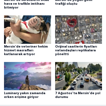
hava ve trafikle imtihanı
trafiği oluştu
bitmiyor
Mersin’de veteriner hekim
Orijinal saatlerin fiyatları
hizmet masrafları
vatandaşları replikalara
katlanarak artıyor
yöneltti
Luminary yakın zamanda
7 Ağustos’ta Mersin’de yol
erken erişime giriyor
durumu