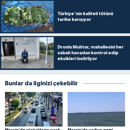
Türkiye'nin kaliteli tütünü
tarihe karışıyor
Dronlu Muhtar, mahallesini her
sabah havadan kontrol edip
eksikleri belirliyor
Bunlar da ilginizi çekebilir
Mersin’de sürücülerin sıcak
Mersin’de yoğun gemi