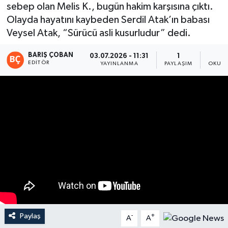
sebep olan Melis K., bugün hakim karşısına çıktı.
Magazin
Olayda hayatını kaybeden Serdil Atak’ın babası
Veysel Atak, “Sürücü asli kusurludur” dedi.
Mersin
BARIŞ ÇOBAN
03.07.2026 - 11:31
1
EDITÖR
YAYINLANMA
PAYLAŞIM
OKUNM
Mersin Tarihi
Özel Haber
Politika
Resmi İlan
Sağlık
Spor
Paylaş
-
+
A
A
Sürmanşet