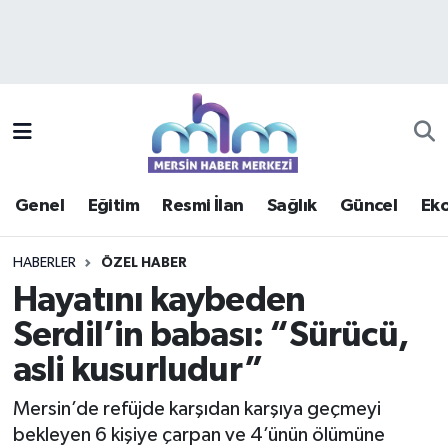
Asayiş
Mersin Hava Durumu
Çevre
Mersin Trafik Yoğunluk Haritası
Eğitim
Süper Lig Puan Durumu ve Fikstür
Genel
Eğitim
Resmi İlan
Sağlık
Güncel
Ek
Ekonomi
Tüm Manşetler
HABERLER
ÖZEL HABER
Genel
Son Dakika Haberleri
Hayatını kaybeden
Serdil’in babası: “Sürücü,
Güncel
Haber Arşivi
asli kusurludur”
Haberde insan
Mersin’de refüjde karşıdan karşıya geçmeyi
Kültür - Sanat
bekleyen 6 kişiye çarpan ve 4’ünün ölümüne