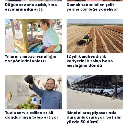
Düğün sezonu açıldı, kına
Damak tadını bilen çelik
eşyalarına ilgi arttı
yerine çömleğe yöneliyor
Yılların simitçisi esnaflığın
12 yıllık mühendislik
zor yönlerini anlattı
kariyerini bırakıp baba
mesleğine döndü
Tuzla servis edilen erikli
İkinci el araç piyasasında
dondurmaya talep artıyor
durgunluk sürüyor: Satışlar
yüzde 50 düştü