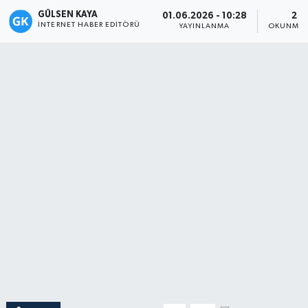
GÜLSEN KAYA
01.06.2026 - 10:28
2 D
Magazin
İNTERNET HABER EDITÖRÜ
YAYINLANMA
OKUNMA 
Mersin
Mersin Tarihi
Özel Haber
Politika
Resmi İlan
Sağlık
Spor
Sürmanşet