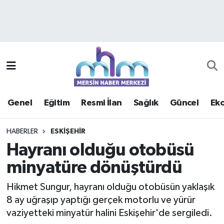
Asayiş
Mersin Hava Durumu
Çevre
Mersin Trafik Yoğunluk Haritası
Eğitim
Süper Lig Puan Durumu ve Fikstür
Genel
Eğitim
Resmi İlan
Sağlık
Güncel
Ek
Ekonomi
Tüm Manşetler
HABERLER
ESKIŞEHIR
Genel
Son Dakika Haberleri
Hayranı olduğu otobüsü
minyatüre dönüştürdü
Güncel
Haber Arşivi
Hikmet Sungur, hayranı olduğu otobüsün yaklaşık
Haberde insan
8 ay uğraşıp yaptığı gerçek motorlu ve yürür
vaziyetteki minyatür halini Eskişehir'de sergiledi.
Kültür - Sanat