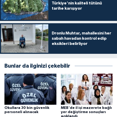
Türkiye'nin kaliteli tütünü
tarihe karışıyor
Dronlu Muhtar, mahallesini her
sabah havadan kontrol edip
eksikleri belirliyor
Bunlar da ilginizi çekebilir
Okullara 30 bin güvenlik
MEB'de il içi mazerete bağlı
personeli alınacak
yer değiştirme sonuçları
açıklandı