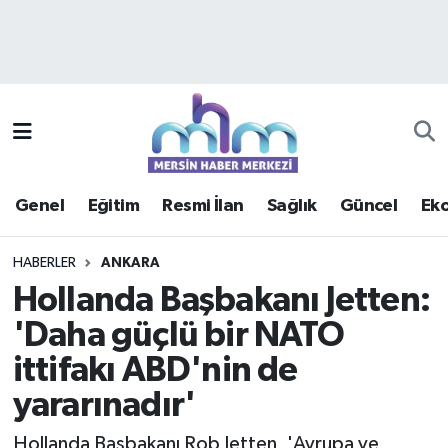
Asayiş
Mersin Hava Durumu
Çevre
Mersin Trafik Yoğunluk Haritası
Eğitim
Süper Lig Puan Durumu ve Fikstür
Genel
Eğitim
Resmi İlan
Sağlık
Güncel
Ek
Ekonomi
Tüm Manşetler
HABERLER
ANKARA
Genel
Son Dakika Haberleri
Hollanda Başbakanı Jetten:
'Daha güçlü bir NATO
Güncel
Haber Arşivi
ittifakı ABD'nin de
Haberde insan
yararınadır'
Kültür - Sanat
Hollanda Başbakanı Rob Jetten, 'Avrupa ve