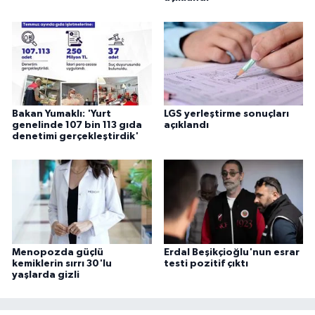
Bakan Yumaklı: 'Yurt
LGS yerleştirme sonuçları
genelinde 107 bin 113 gıda
açıklandı
denetimi gerçekleştirdik'
Menopozda güçlü
Erdal Beşikçioğlu'nun esrar
kemiklerin sırrı 30'lu
testi pozitif çıktı
yaşlarda gizli