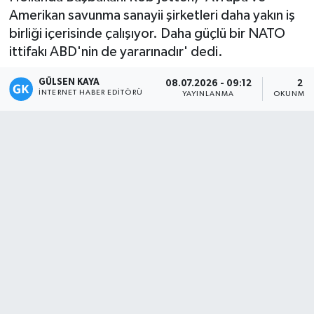
Amerikan savunma sanayii şirketleri daha yakın iş
Magazin
birliği içerisinde çalışıyor. Daha güçlü bir NATO
ittifakı ABD'nin de yararınadır' dedi.
Mersin
GÜLSEN KAYA
08.07.2026 - 09:12
2 D
İNTERNET HABER EDITÖRÜ
Mersin Tarihi
YAYINLANMA
OKUNMA 
Özel Haber
Politika
Resmi İlan
Sağlık
Spor
Sürmanşet