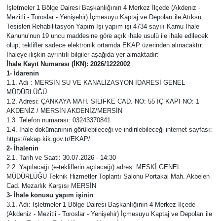
İşletmeler 1 Bölge Dairesi Başkanlığının 4 Merkez İlçede (Akdeniz -
Magazin
Mezitli - Toroslar - Yenişehir) İçmesuyu Kaptaj ve Depoları ile Atıksu
Tesisleri Rehabilitasyon Yapım İşi yapım işi 4734 sayılı Kamu İhale
Kanunu’nun 19 uncu maddesine göre açık ihale usulü ile ihale edilecek
Mersin
olup, teklifler sadece elektronik ortamda EKAP üzerinden alınacaktır.
İhaleye ilişkin ayrıntılı bilgiler aşağıda yer almaktadır:
İhale Kayıt Numarası (İKN): 2026/1222002
Mersin Tarihi
1- İdarenin
1.1. Adı : MERSİN SU VE KANALİZASYON İDARESİ GENEL
MÜDÜRLÜĞÜ
Özel Haber
1.2. Adresi: ÇANKAYA MAH. SİLİFKE CAD. NO: 55 İÇ KAPI NO: 1
AKDENİZ / MERSİN AKDENİZ/MERSİN
Politika
1.3. Telefon numarası: 03243370841
1.4. İhale dokümanının görülebileceği ve indirilebileceği internet sayfası:
https://ekap.kik.gov.tr/EKAP/
Resmi İlan
2- İhalenin
2.1. Tarih ve Saati: 30.07.2026 - 14:30
2.2. Yapılacağı (e-tekliflerin açılacağı) adres: MESKİ GENEL
Sağlık
MÜDÜRLÜĞÜ Teknik Hizmetler Toplantı Salonu Portakal Mah. Akbelen
Cad. Mezarlık Karşısı MERSİN
Spor
3- İhale konusu yapım işinin
3.1. Adı: İşletmeler 1 Bölge Dairesi Başkanlığının 4 Merkez İlçede
(Akdeniz - Mezitli - Toroslar - Yenişehir) İçmesuyu Kaptaj ve Depoları ile
Sürmanşet