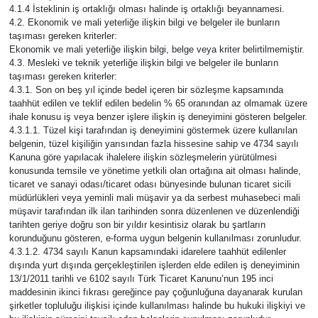
4.1.4 İsteklinin iş ortaklığı olması halinde iş ortaklığı beyannamesi.
4.2. Ekonomik ve mali yeterliğe ilişkin bilgi ve belgeler ile bunların
taşıması gereken kriterler:
Ekonomik ve mali yeterliğe ilişkin bilgi, belge veya kriter belirtilmemiştir.
4.3. Mesleki ve teknik yeterliğe ilişkin bilgi ve belgeler ile bunların
taşıması gereken kriterler:
4.3.1. Son on beş yıl içinde bedel içeren bir sözleşme kapsamında
taahhüt edilen ve teklif edilen bedelin % 65 oranından az olmamak üzere
ihale konusu iş veya benzer işlere ilişkin iş deneyimini gösteren belgeler.
4.3.1.1. Tüzel kişi tarafından iş deneyimini göstermek üzere kullanılan
belgenin, tüzel kişiliğin yarısından fazla hissesine sahip ve 4734 sayılı
Kanuna göre yapılacak ihalelere ilişkin sözleşmelerin yürütülmesi
konusunda temsile ve yönetime yetkili olan ortağına ait olması halinde,
ticaret ve sanayi odası/ticaret odası bünyesinde bulunan ticaret sicili
müdürlükleri veya yeminli mali müşavir ya da serbest muhasebeci mali
müşavir tarafından ilk ilan tarihinden sonra düzenlenen ve düzenlendiği
tarihten geriye doğru son bir yıldır kesintisiz olarak bu şartların
korunduğunu gösteren, e-forma uygun belgenin kullanılması zorunludur.
4.3.1.2. 4734 sayılı Kanun kapsamındaki idarelere taahhüt edilenler
dışında yurt dışında gerçekleştirilen işlerden elde edilen iş deneyiminin
13/1/2011 tarihli ve 6102 sayılı Türk Ticaret Kanunu’nun 195 inci
maddesinin ikinci fıkrası gereğince pay çoğunluğuna dayanarak kurulan
şirketler topluluğu ilişkisi içinde kullanılması halinde bu hukuki ilişkiyi ve