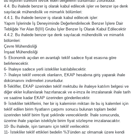
bu ilişkinin süresini tevsik eden belgelerin sunulması zorunludur.
4.4. Bu ihalede benzer iş olarak kabul edilecek işler ve benzer işe denk
sayılacak mühendislik ve mimarlık bölümleri:
4.4.1. Bu ihalede benzer iş olarak kabul edilecek işler:
Yapım İşlerinde İş Deneyiminde Değerlendirilecek Benzer İşlere Dair
Tebliğde Yer Alan B(III) Grubu İşler Benzer İş Olarak Kabul Edilecektir
4.4.2. Bu ihalede benzer işe denk sayılacak mühendislik ve mimarlık
bölümleri:
Çevre Mühendisliği
İnşaat Mühendisliği
5- Ekonomik açıdan en avantajlı teklif sadece fiyat esasına göre
belirlenecektir.
6- İhaleye sadece yerli istekliler katılabilecektir.
7- İhaleye teklif verecek olanların, EKAP hesabına giriş yaparak ihale
dokümanını indirmeleri zorunludur.
8-Teklifler, EKAP üzerinden teklif mektubu ile ihaleye katılım belgesi ve
diğer ekler kullanılarak hazırlanacak ve e-imza ile imzalanarak ihale tarih
ve saatine kadar EKAP üzerinden gönderilecektir.
9- İstekliler tekliflerini, her bir iş kaleminin miktarı ile bu iş kalemleri için
teklif edilen birim fiyatların çarpımı sonucu bulunan toplam bedel
üzerinden teklif birim fiyat şeklinde vereceklerdir. İhale sonucunda,
üzerine ihale yapılan istekliyle birim fiyat sözleşme imzalanacaktır.
10- Bu ihalede, işin tamamı için teklif verilecektir.
11- İstekliler teklif ettikleri bedelin %3’ünden az olmamak üzere kendi