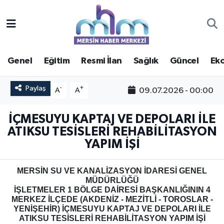
Asayiş
Mersin Hava Durumu
Genel
Eğitim
Resmi İlan
Sağlık
Güncel
Ek
Çevre
Mersin Trafik Yoğunluk Haritası
Paylaş
Eğitim
Süper Lig Puan Durumu ve Fikstür
-
+
09.07.2026 - 00:00
A
A
Ekonomi
Tüm Manşetler
İÇMESUYU KAPTAJ VE DEPOLARI İLE
ATIKSU TESİSLERİ REHABİLİTASYON
Genel
Son Dakika Haberleri
YAPIM İŞİ
Güncel
Haber Arşivi
MERSİN SU VE KANALİZASYON İDARESİ GENEL
MÜDÜRLÜĞÜ
İŞLETMELER 1 BÖLGE DAİRESİ BAŞKANLIĞININ 4
Haberde insan
MERKEZ İLÇEDE (AKDENİZ - MEZİTLİ - TOROSLAR -
YENİŞEHİR) İÇMESUYU KAPTAJ VE DEPOLARI İLE
Kültür - Sanat
ATIKSU TESİSLERİ REHABİLİTASYON YAPIM İŞİ