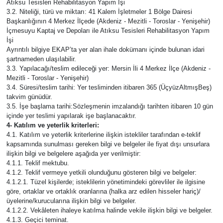
Atıksu Tesisleri Rehabilitasyon Yapım İşi
3.2. Niteliği, türü ve miktarı: 41 Kalem İşletmeler 1 Bölge Dairesi
Başkanlığının 4 Merkez İlçede (Akdeniz - Mezitli - Toroslar - Yenişehir)
Teknoloji
İçmesuyu Kaptaj ve Depoları ile Atıksu Tesisleri Rehabilitasyon Yapım
İşi
Yaşam
Ayrıntılı bilgiye EKAP’ta yer alan ihale dokümanı içinde bulunan idari
şartnameden ulaşılabilir.
3.3. Yapılacağı/teslim edileceği yer: Mersin İli 4 Merkez İlçe (Akdeniz -
Mezitli - Toroslar - Yenişehir)
3.4. Süresi/teslim tarihi: Yer tesliminden itibaren 365 (ÜçyüzAltmışBeş)
takvim günüdür.
3.5. İşe başlama tarihi:Sözleşmenin imzalandığı tarihten itibaren 10 gün
içinde yer teslimi yapılarak işe başlanacaktır.
4- Katılım ve yeterlik kriterleri:
4.1. Katılım ve yeterlik kriterlerine ilişkin istekliler tarafından e-teklif
kapsamında sunulması gereken bilgi ve belgeler ile fiyat dışı unsurlara
ilişkin bilgi ve belgelere aşağıda yer verilmiştir:
4.1.1. Teklif mektubu.
4.1.2. Teklif vermeye yetkili olunduğunu gösteren bilgi ve belgeler:
4.1.2.1. Tüzel kişilerde; isteklilerin yönetimindeki görevliler ile ilgisine
göre, ortaklar ve ortaklık oranlarına (halka arz edilen hisseler hariç)/
üyelerine/kurucularına ilişkin bilgi ve belgeler.
4.1.2.2. Vekâleten ihaleye katılma halinde vekile ilişkin bilgi ve belgeler.
4.1.3. Geçici teminat.