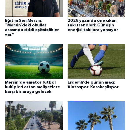
Eğitim Sen Mersin:
2026 yazında öne çıkan
“Mersin’deki okullar
takı trendleri: Güneşin
arasında ciddi eşitsizlikler
enerjisi takılara yansıyor
var”
Mersin’de amatör futbol
Erdemli’de günün maçı:
kulüpleri artan maliyetlere
Alataspor-Karakeşlispor
karşı bir araya gelecek