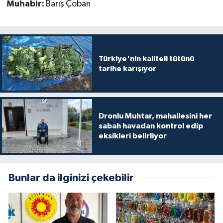
Muhabir:
Barış Çoban
Türkiye'nin kaliteli tütünü
tarihe karışıyor
Dronlu Muhtar, mahallesini her
sabah havadan kontrol edip
eksikleri belirliyor
Bunlar da ilginizi çekebilir