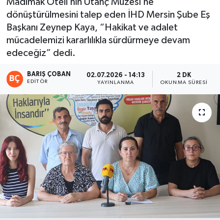
Madımak Oteli’nin Utanç Müzesi’ne
dönüştürülmesini talep eden İHD Mersin Şube Eş
Magazin
Başkanı Zeynep Kaya, “Hakikat ve adalet
mücadelemizi kararlılıkla sürdürmeye devam
Mersin
edeceğiz” dedi.
Mersin Tarihi
BARIŞ ÇOBAN
02.07.2026 - 14:13
2 DK
EDITÖR
YAYINLANMA
OKUNMA SÜRESI
Özel Haber
Politika
Resmi İlan
Sağlık
Spor
Sürmanşet