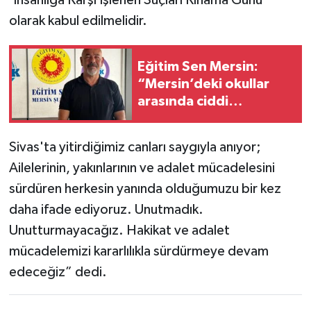
‘İnsanlığa Karşı İşlenen Suçları Kınama Günü’
olarak kabul edilmelidir.
Eğitim Sen Mersin:
“Mersin’deki okullar
arasında ciddi
eşitsizlikler var”
Sivas'ta yitirdiğimiz canları saygıyla anıyor;
Ailelerinin, yakınlarının ve adalet mücadelesini
sürdüren herkesin yanında olduğumuzu bir kez
daha ifade ediyoruz. Unutmadık.
Unutturmayacağız. Hakikat ve adalet
mücadelemizi kararlılıkla sürdürmeye devam
edeceğiz” dedi.