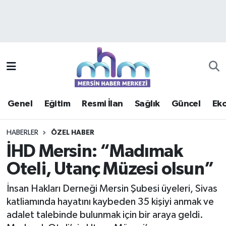
Asayiş
Mersin Hava Durumu
Çevre
Mersin Trafik Yoğunluk Haritası
Eğitim
Süper Lig Puan Durumu ve Fikstür
Genel
Eğitim
Resmi İlan
Sağlık
Güncel
Ek
Ekonomi
Tüm Manşetler
HABERLER
ÖZEL HABER
Genel
Son Dakika Haberleri
İHD Mersin: “Madımak
Oteli, Utanç Müzesi olsun”
Güncel
Haber Arşivi
İnsan Hakları Derneği Mersin Şubesi üyeleri, Sivas
Haberde insan
katliamında hayatını kaybeden 35 kişiyi anmak ve
adalet talebinde bulunmak için bir araya geldi.
Kültür - Sanat