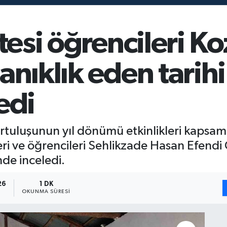
tesi öğrencileri K
anıklık eden tarihi
edi
tuluşunun yıl dönümü etkinlikleri kapsam
ri ve öğrencileri Sehlikzade Hasan Efendi Ç
nde inceledi.
26
1 DK
OKUNMA SÜRESI