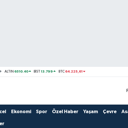
6510.40
13.799
64.225,61
ALTIN
BİST
BTC
cel
Ekonomi
Spor
Özel Haber
Yaşam
Çevre
As
er