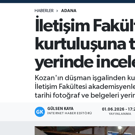
Magazin
HABERLER
ADANA
İletişim Fakül
Mersin
kurtuluşuna t
Mersin Tarihi
yerinde incel
Özel Haber
Politika
Kozan'ın düşman işgalinden kur
İletişim Fakültesi akademisyenle
Resmi İlan
tarihi fotoğraf ve belgeleri yeri
Sağlık
GÜLSEN KAYA
01.06.2026 - 17:
İNTERNET HABER EDITÖRÜ
YAYINLANMA
Spor
Sürmanşet