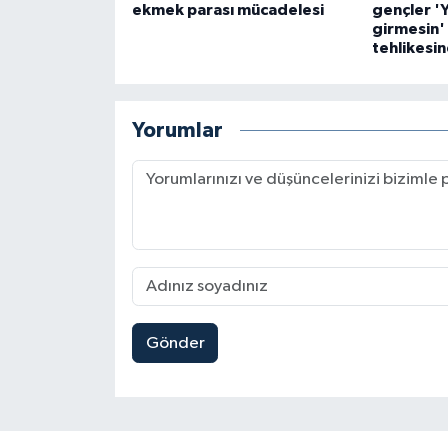
ekmek parası mücadelesi
gençler '
girmesin'
tehlikesin
Yorumlar
Gönder