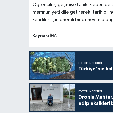
Öğrenciler, geçmişe tanıklık eden bel
memnuniyeti dile getirerek, tarih bilin
kendileri için önemli bir deneyim oldu
Kaynak:
İHA
EDITÖRÜN SEÇTIĞI
Türkiye'nin kal
EDITÖRÜN SEÇTIĞI
Dronlu Muhtar,
edip eksikleri 