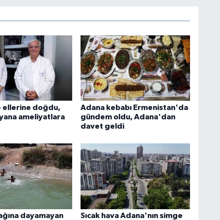
e ellerine doğdu,
Adana kebabı Ermenistan'da
 yana ameliyatlara
gündem oldu, Adana'dan
davet geldi
cağına dayamayan
Sıcak hava Adana'nın simge