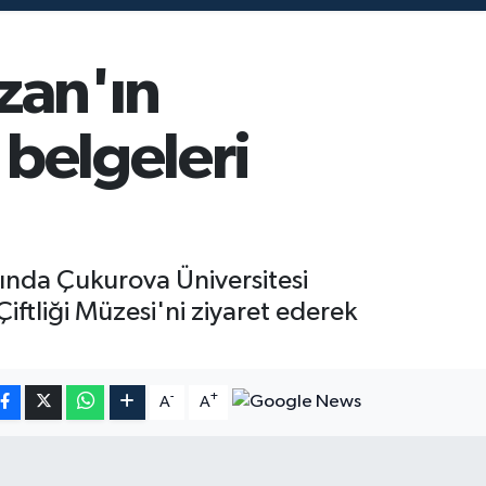
ozan'ın
 belgeleri
ında Çukurova Üniversitesi
iftliği Müzesi'ni ziyaret ederek
-
+
A
A