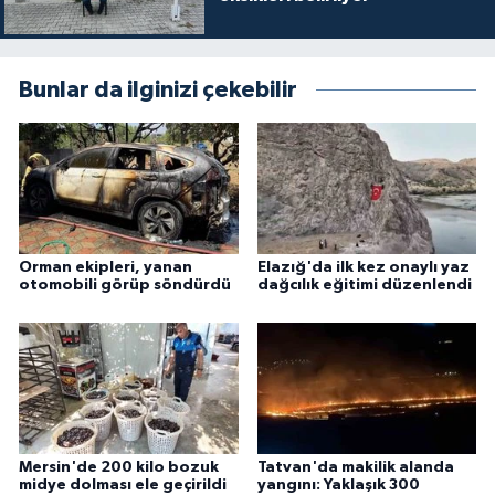
Bunlar da ilginizi çekebilir
Orman ekipleri, yanan
Elazığ'da ilk kez onaylı yaz
otomobili görüp söndürdü
dağcılık eğitimi düzenlendi
Mersin'de 200 kilo bozuk
Tatvan'da makilik alanda
midye dolması ele geçirildi
yangını: Yaklaşık 300