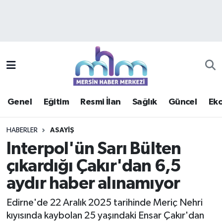
Asayiş
Mersin Hava Durumu
Çevre
Mersin Trafik Yoğunluk Haritası
Eğitim
Süper Lig Puan Durumu ve Fikstür
Genel
Eğitim
Resmi İlan
Sağlık
Güncel
Ek
Ekonomi
Tüm Manşetler
HABERLER
ASAYIŞ
Genel
Son Dakika Haberleri
Interpol'ün Sarı Bülten
çıkardığı Çakır'dan 6,5
Güncel
Haber Arşivi
aydır haber alınamıyor
Haberde insan
Edirne'de 22 Aralık 2025 tarihinde Meriç Nehri
Kültür - Sanat
kıyısında kaybolan 25 yaşındaki Ensar Çakır'dan