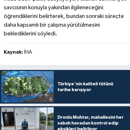
savcısının konuyla yakından ilgileneceğini
öğrendiklerini belirterek, bundan sonraki süreçte
daha kapsamlı bir çalışma yürütülmesini
beklediklerini söyledi.
Kaynak:
İHA
Türkiye'nin kaliteli tütünü
tarihe karışıyor
Dronlu Muhtar, mahallesini her
sabah havadan kontrol edip
eksikleri belirliyor