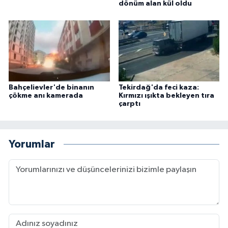
dönüm alan kül oldu
Bahçelievler'de binanın
Tekirdağ'da feci kaza:
çökme anı kamerada
Kırmızı ışıkta bekleyen tıra
çarptı
Yorumlar