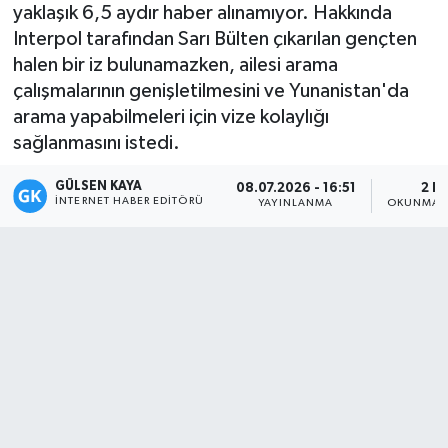
yaklaşık 6,5 aydır haber alınamıyor. Hakkında
Magazin
Interpol tarafından Sarı Bülten çıkarılan gençten
halen bir iz bulunamazken, ailesi arama
Mersin
çalışmalarının genişletilmesini ve Yunanistan'da
arama yapabilmeleri için vize kolaylığı
Mersin Tarihi
sağlanmasını istedi.
GÜLSEN KAYA
Özel Haber
08.07.2026 - 16:51
2 D
İNTERNET HABER EDITÖRÜ
YAYINLANMA
OKUNMA S
Politika
Resmi İlan
Sağlık
Spor
Sürmanşet