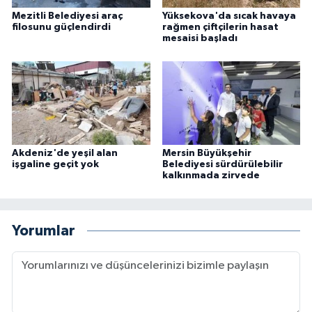
Mezitli Belediyesi araç
Yüksekova'da sıcak havaya
filosunu güçlendirdi
rağmen çiftçilerin hasat
mesaisi başladı
Akdeniz'de yeşil alan
Mersin Büyükşehir
işgaline geçit yok
Belediyesi sürdürülebilir
kalkınmada zirvede
Yorumlar