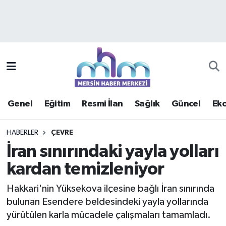
Asayiş
Mersin Hava Durumu
Çevre
Mersin Trafik Yoğunluk Haritası
Eğitim
Süper Lig Puan Durumu ve Fikstür
Genel
Eğitim
Resmi İlan
Sağlık
Güncel
Ek
Ekonomi
Tüm Manşetler
HABERLER
ÇEVRE
Genel
Son Dakika Haberleri
İran sınırındaki yayla yolları
kardan temizleniyor
Güncel
Haber Arşivi
Hakkari'nin Yüksekova ilçesine bağlı İran sınırında
Haberde insan
bulunan Esendere beldesindeki yayla yollarında
yürütülen karla mücadele çalışmaları tamamladı.
Kültür - Sanat