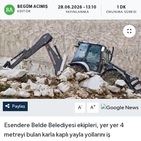
BEGÜM ACIMIŞ
28.06.2026 - 13:10
1 DK
Magazin
EDITÖR
YAYINLANMA
OKUNMA SÜRESI
Mersin
Mersin Tarihi
Özel Haber
Politika
Resmi İlan
Paylaş
-
+
Sağlık
A
A
Spor
Esendere Belde Belediyesi ekipleri, yer yer 4
metreyi bulan karla kaplı yayla yollarını iş
Sürmanşet