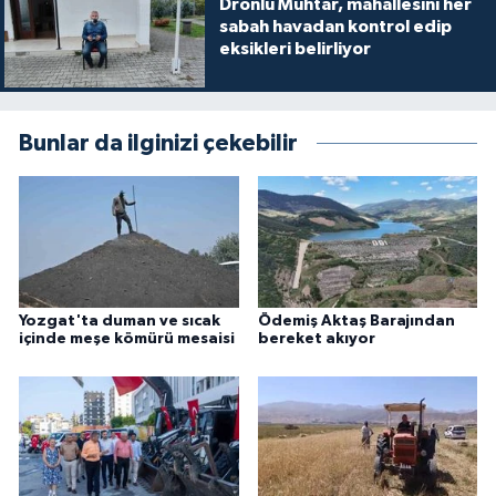
Dronlu Muhtar, mahallesini her
sabah havadan kontrol edip
eksikleri belirliyor
Bunlar da ilginizi çekebilir
Yozgat'ta duman ve sıcak
Ödemiş Aktaş Barajından
içinde meşe kömürü mesaisi
bereket akıyor