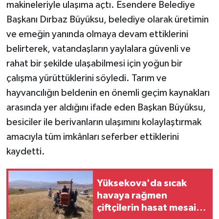
makineleriyle ulaşıma açtı. Esendere Belediye
Başkanı Dırbaz Büyüksu, belediye olarak üretimin
Teknoloji
ve emeğin yanında olmaya devam ettiklerini
Yaşam
belirterek, vatandaşların yaylalara güvenli ve
rahat bir şekilde ulaşabilmesi için yoğun bir
çalışma yürüttüklerini söyledi. Tarım ve
hayvancılığın beldenin en önemli geçim kaynakları
arasında yer aldığını ifade eden Başkan Büyüksu,
besiciler ile berivanların ulaşımını kolaylaştırmak
amacıyla tüm imkânları seferber ettiklerini
kaydetti.
Yüksekova'da sıcak
havaya rağmen
çiftçilerin hasat mesaisi