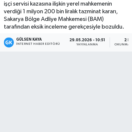
işçi servisi kazasına ilişkin yerel mahkemenin
Magazin
verdiği 1 milyon 200 bin liralık tazminat kararı,
Sakarya Bölge Adliye Mahkemesi (BAM)
Mersin
tarafından eksik inceleme gerekçesiyle bozuldu.
GÜLSEN KAYA
Mersin Tarihi
29.05.2026 - 10:51
2 D
İNTERNET HABER EDITÖRÜ
YAYINLANMA
OKUNMA S
Özel Haber
Politika
Resmi İlan
Sağlık
Spor
Sürmanşet