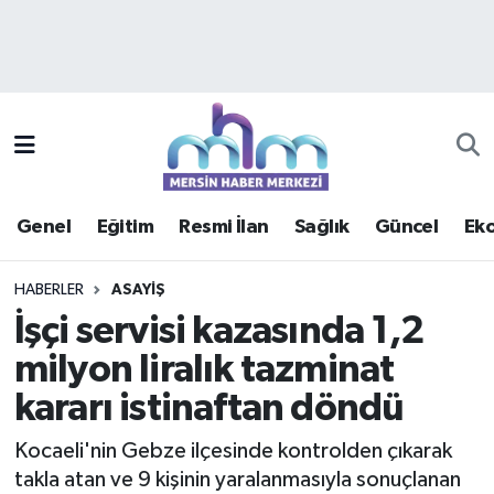
Asayiş
Mersin Hava Durumu
Çevre
Mersin Trafik Yoğunluk Haritası
Eğitim
Süper Lig Puan Durumu ve Fikstür
Genel
Eğitim
Resmi İlan
Sağlık
Güncel
Ek
Ekonomi
Tüm Manşetler
HABERLER
ASAYIŞ
Genel
Son Dakika Haberleri
İşçi servisi kazasında 1,2
milyon liralık tazminat
Güncel
Haber Arşivi
kararı istinaftan döndü
Haberde insan
Kocaeli'nin Gebze ilçesinde kontrolden çıkarak
Kültür - Sanat
takla atan ve 9 kişinin yaralanmasıyla sonuçlanan