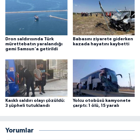
Dron saldırısında Türk
Babasını ziyarete giderken
mürettebatın yaralandığı
kazada hayatını kaybetti
gemi Samsun'a getirildi
Kasklı saldırı olayı çözüldü:
Yolcu otobüsü kamyonete
3 şüpheli tutuklandı
çarptı: 1 ölü, 15 yaralı
Yorumlar