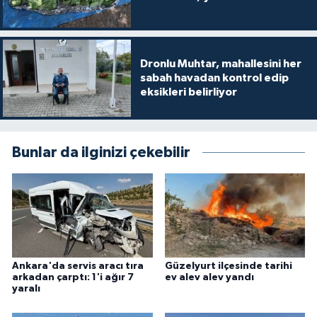
Dronlu Muhtar, mahallesini her
sabah havadan kontrol edip
eksikleri belirliyor
Bunlar da ilginizi çekebilir
Ankara'da servis aracı tıra
Güzelyurt ilçesinde tarihi
arkadan çarptı: 1'i ağır 7
ev alev alev yandı
yaralı