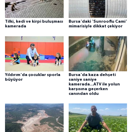
Tilki, kedi ve kirpi buluşması
Bursa'daki 'Sunrooflu Cami'
kamerada
mimarisiyle dikkat çekiyor
Yıldırım'da çocuklar sporla
Bursa'da kaza dehşeti
büyüyor
saniye saniye
kamerada...ATV ile yolun
karşısına geçerken
canından oldu