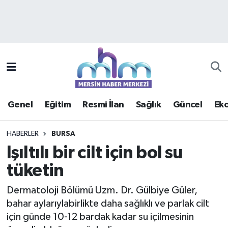
Asayiş
Mersin Hava Durumu
Çevre
Mersin Trafik Yoğunluk Haritası
Eğitim
Süper Lig Puan Durumu ve Fikstür
Genel
Eğitim
Resmi İlan
Sağlık
Güncel
Ek
Ekonomi
Tüm Manşetler
HABERLER
BURSA
Genel
Son Dakika Haberleri
Işıltılı bir cilt için bol su
tüketin
Güncel
Haber Arşivi
Dermatoloji Bölümü Uzm. Dr. Gülbiye Güler,
Haberde insan
bahar aylarıylabirlikte daha sağlıklı ve parlak cilt
için günde 10-12 bardak kadar su içilmesinin
Kültür - Sanat