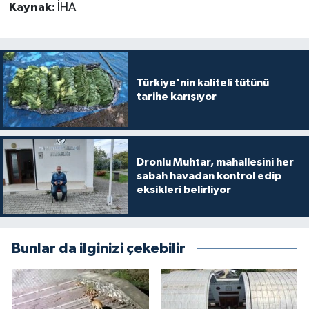
Kaynak:
İHA
Türkiye'nin kaliteli tütünü
tarihe karışıyor
Dronlu Muhtar, mahallesini her
sabah havadan kontrol edip
eksikleri belirliyor
Bunlar da ilginizi çekebilir