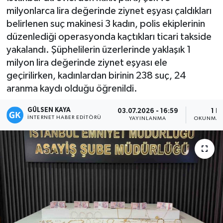
milyonlarca lira değerinde ziynet eşyası çaldıkları
Magazin
belirlenen suç makinesi 3 kadın, polis ekiplerinin
düzenlediği operasyonda kaçtıkları ticari takside
Mersin
yakalandı. Şüphelilerin üzerlerinde yaklaşık 1
milyon lira değerinde ziynet eşyası ele
Mersin Tarihi
geçirilirken, kadınlardan birinin 238 suç, 24
aranma kaydı olduğu öğrenildi.
Özel Haber
GÜLSEN KAYA
03.07.2026 - 16:59
1 D
İNTERNET HABER EDITÖRÜ
Politika
YAYINLANMA
OKUNMA 
Resmi İlan
Sağlık
Spor
Sürmanşet