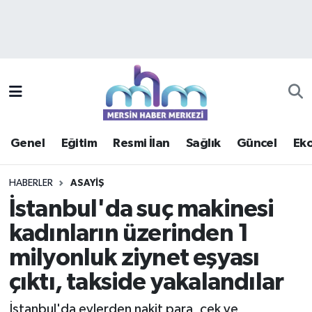
Asayiş
Mersin Hava Durumu
Çevre
Mersin Trafik Yoğunluk Haritası
Eğitim
Süper Lig Puan Durumu ve Fikstür
Genel
Eğitim
Resmi İlan
Sağlık
Güncel
Ek
Ekonomi
Tüm Manşetler
HABERLER
ASAYIŞ
Genel
Son Dakika Haberleri
İstanbul'da suç makinesi
kadınların üzerinden 1
Güncel
Haber Arşivi
milyonluk ziynet eşyası
Haberde insan
çıktı, takside yakalandılar
Kültür - Sanat
İstanbul'da evlerden nakit para, çek ve