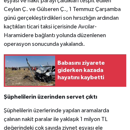
eşyası ve nakit parayı çaldıkları tespit edilen
Ceylan Ç. ve Gülseren Ç., 1 Temmuz Çarşamba
günü gerçekleştirdikleri son hırsızlığın ardından
kaçtıkları ticari taksi içerisinde Avcılar-
Haramidere bağlantı yolunda düzenlenen
operasyon sonucunda yakalandı.
Babasını ziyarete
giderken kazada
hayatını kaybetti
Şüphelilerin üzerinden servet çıktı
Şüphelilerin üzerlerinde yapılan aramalarda
çalınan nakit paralar ile yaklaşık 1 milyon TL
değerindeki çok sayıda ziynet eşyası ele