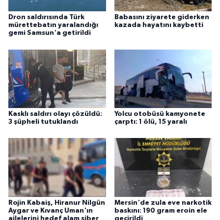
Dron saldırısında Türk
Babasını ziyarete giderken
mürettebatın yaralandığı
kazada hayatını kaybetti
gemi Samsun'a getirildi
Kasklı saldırı olayı çözüldü:
Yolcu otobüsü kamyonete
3 şüpheli tutuklandı
çarptı: 1 ölü, 15 yaralı
Rojin Kabaiş, Hiranur Nilgün
Mersin'de zula eve narkotik
Aygar ve Kıvanç Uman'ın
baskını: 190 gram eroin ele
ailelerini hedef alam siber
geçirildi