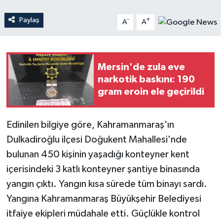
Paylaş
-
+
A
A
Teknoloji
Yaşam
Mersin'de zula eve
narkotik baskını: 190
gram eroin ele geçirildi
Edinilen bilgiye göre, Kahramanmaraş'ın
Dulkadiroğlu ilçesi Doğukent Mahallesi'nde
bulunan 450 kişinin yaşadığı konteyner kent
içerisindeki 3 katlı konteyner şantiye binasında
yangın çıktı. Yangın kısa sürede tüm binayı sardı.
Yangına Kahramanmaraş Büyükşehir Belediyesi
itfaiye ekipleri müdahale etti. Güçlükle kontrol