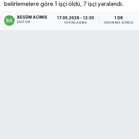
belirlemelere göre 1 işçi öldü, 7 işçi yaralandı.
Magazin
BEGÜM ACIMIŞ
17.05.2026 - 12:30
1 DK
EDITÖR
YAYINLANMA
OKUNMA SÜRESI
Mersin
Mersin Tarihi
Özel Haber
Politika
Resmi İlan
Sağlık
Spor
Sürmanşet