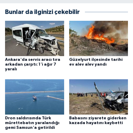
Bunlar da ilginizi çekebilir
Ankara'da servis aracı tıra
Güzelyurt ilçesinde tarihi
arkadan çarptı: 1'i ağır 7
ev alev alev yandı
yaralı
Dron saldırısında Türk
Babasını ziyarete giderken
mürettebatın yaralandığı
kazada hayatını kaybetti
gemi Samsun'a getirildi