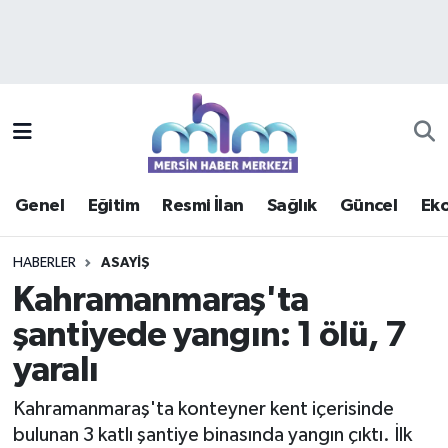
Asayiş
Mersin Hava Durumu
Çevre
Mersin Trafik Yoğunluk Haritası
Eğitim
Süper Lig Puan Durumu ve Fikstür
Genel
Eğitim
Resmi İlan
Sağlık
Güncel
Ek
Ekonomi
Tüm Manşetler
HABERLER
ASAYIŞ
Genel
Son Dakika Haberleri
Kahramanmaraş'ta
şantiyede yangın: 1 ölü, 7
Güncel
Haber Arşivi
yaralı
Haberde insan
Kahramanmaraş'ta konteyner kent içerisinde
Kültür - Sanat
bulunan 3 katlı şantiye binasında yangın çıktı. İlk