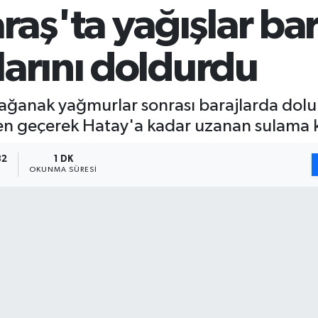
ş'ta yağışlar bara
larını doldurdu
ağanak yağmurlar sonrası barajlarda dolu
inden geçerek Hatay'a kadar uzanan sulama
32
1 DK
OKUNMA SÜRESI