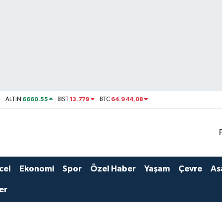
6660.55
13.779
64.944,08
ALTIN
BİST
BTC
cel
Ekonomi
Spor
Özel Haber
Yaşam
Çevre
As
er