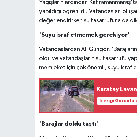
Yağışların ardından Kahramanmaraş'taki
yapıldığı öğrenildi. Vatandaşlar, oluşa
değerlendirirken su tasarrufuna da dik
'Suyu israf etmemek gerekiyor'
Vatandaşlardan Ali Güngör, 'Barajları
oldu ve vatandaşların su tasarrufu yapm
memleket için çok önemli, suyu israf
Karatay Lavan
İçeriği Görüntül
'Barajlar doldu taştı'