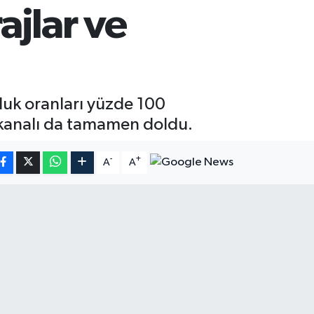
jlar ve
luk oranları yüzde 100
 kanalı da tamamen doldu.
-
+
A
A