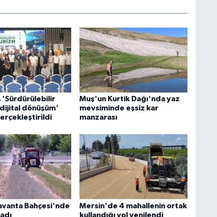
'Sürdürülebilir
Muş'un Kurtik Dağı'nda yaz
dijital dönüşüm'
mevsiminde eşsiz kar
gerçekleştirildi
manzarası
avanta Bahçesi'nde
Mersin'de 4 mahallenin ortak
ladı
kullandığı yol yenilendi