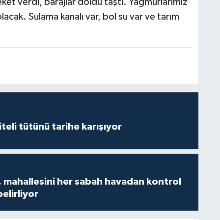
eket verdi, barajlar doldu taştı. Yağmurlarımız
olacak. Sulama kanalı var, bol su var ve tarım
iteli tütünü tarihe karışıyor
 mahallesini her sabah havadan kontrol
belirliyor