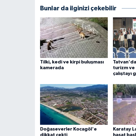
Bunlar da ilginizi çekebilir
Tilki, kedi ve kirpi buluşması
Tatvan'da 
kamerada
turizm ve 
çalıştayı 
Doğaseverler Kocagöl'e
Karatay L
dikkat çekti
hasat baş