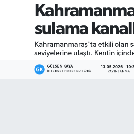
Kahramanmara
Magazin
sulama kanal
Mersin
Mersin Tarihi
Kahramanmaraş'ta etkili olan s
seviyelerine ulaştı. Kentin iç
Özel Haber
GÜLSEN KAYA
13.05.2026 - 10:
Politika
İNTERNET HABER EDITÖRÜ
YAYINLANMA
Resmi İlan
Sağlık
Spor
Sürmanşet