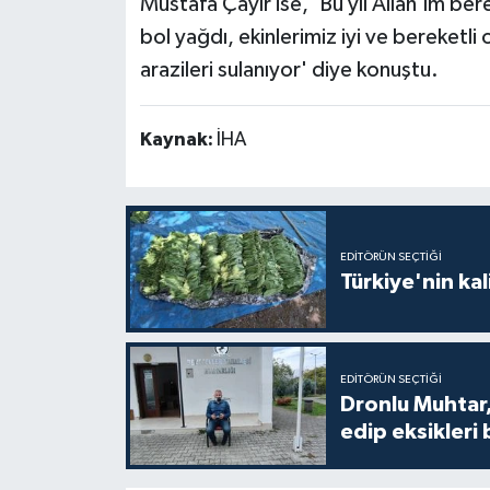
Mustafa Çayır ise, 'Bu yıl Allah'ım ber
bol yağdı, ekinlerimiz iyi ve bereketli 
arazileri sulanıyor' diye konuştu.
Kaynak:
İHA
EDITÖRÜN SEÇTIĞI
Türkiye'nin kal
EDITÖRÜN SEÇTIĞI
Dronlu Muhtar,
edip eksikleri 