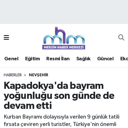
Asayiş
Mersin Hava Durumu
Çevre
Mersin Trafik Yoğunluk Haritası
Eğitim
Süper Lig Puan Durumu ve Fikstür
Genel
Eğitim
Resmi İlan
Sağlık
Güncel
Ek
Ekonomi
Tüm Manşetler
HABERLER
NEVŞEHIR
Genel
Son Dakika Haberleri
Kapadokya'da bayram
yoğunluğu son günde de
Güncel
Haber Arşivi
devam etti
Haberde insan
Kurban Bayramı dolayısıyla verilen 9 günlük tatili
Kültür - Sanat
fırsata çeviren yerli turistler, Türkiye'nin önemli