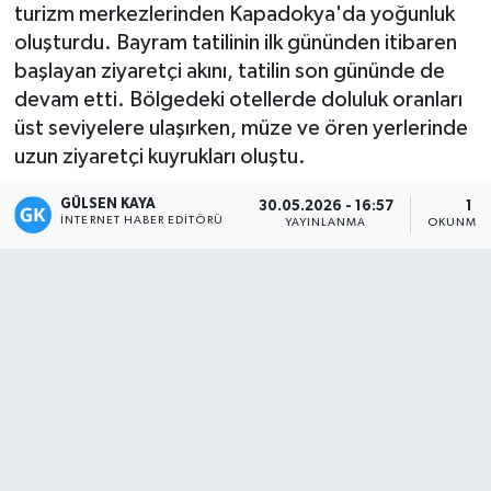
turizm merkezlerinden Kapadokya'da yoğunluk
Magazin
oluşturdu. Bayram tatilinin ilk gününden itibaren
başlayan ziyaretçi akını, tatilin son gününde de
Mersin
devam etti. Bölgedeki otellerde doluluk oranları
üst seviyelere ulaşırken, müze ve ören yerlerinde
Mersin Tarihi
uzun ziyaretçi kuyrukları oluştu.
GÜLSEN KAYA
Özel Haber
30.05.2026 - 16:57
1 D
İNTERNET HABER EDITÖRÜ
YAYINLANMA
OKUNMA 
Politika
Resmi İlan
Sağlık
Spor
Sürmanşet