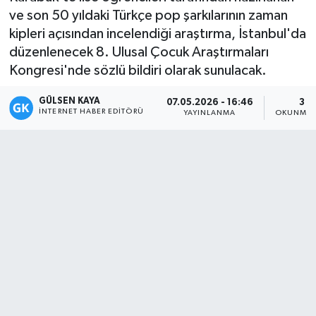
ve son 50 yıldaki Türkçe pop şarkılarının zaman
Magazin
kipleri açısından incelendiği araştırma, İstanbul'da
düzenlenecek 8. Ulusal Çocuk Araştırmaları
Mersin
Kongresi'nde sözlü bildiri olarak sunulacak.
Mersin Tarihi
GÜLSEN KAYA
07.05.2026 - 16:46
3 D
İNTERNET HABER EDITÖRÜ
YAYINLANMA
OKUNMA 
Özel Haber
Politika
Resmi İlan
Sağlık
Spor
Sürmanşet