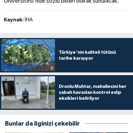
Üniversitesi'nde sözlü bildiri olarak sunulacak.
Kaynak:
İHA
Türkiye'nin kaliteli tütünü
tarihe karışıyor
Dronlu Muhtar, mahallesini her
sabah havadan kontrol edip
eksikleri belirliyor
Bunlar da ilginizi çekebilir