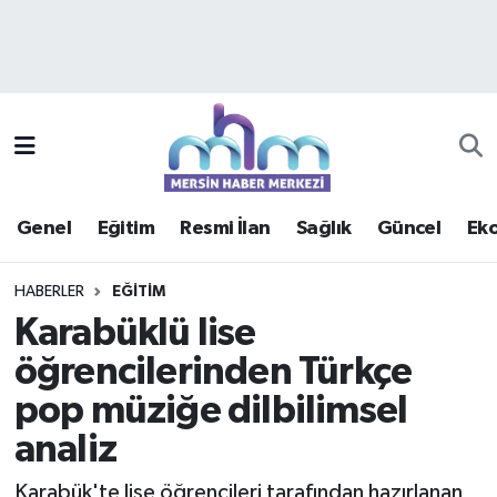
Asayiş
Mersin Hava Durumu
Çevre
Mersin Trafik Yoğunluk Haritası
Eğitim
Süper Lig Puan Durumu ve Fikstür
Genel
Eğitim
Resmi İlan
Sağlık
Güncel
Ek
Ekonomi
Tüm Manşetler
HABERLER
EĞITIM
Genel
Son Dakika Haberleri
Karabüklü lise
öğrencilerinden Türkçe
Güncel
Haber Arşivi
pop müziğe dilbilimsel
Haberde insan
analiz
Kültür - Sanat
Karabük'te lise öğrencileri tarafından hazırlanan