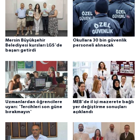
Mersin Büyükşehir
Okullara 30 bin güvenlik
Belediyesi kursları LGS'de
personeli alınacak
başarı getirdi
Uzmanlardan öğrencilere
MEB'de il içi mazerete bağlı
uyarı: 'Tercihleri son güne
yer değiştirme sonuçları
bırakmayın'
açıklandı