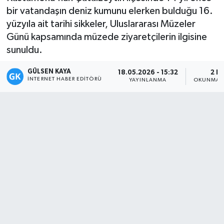
bir vatandaşın deniz kumunu elerken bulduğu 16.
Magazin
yüzyıla ait tarihi sikkeler, Uluslararası Müzeler
Günü kapsamında müzede ziyaretçilerin ilgisine
Mersin
sunuldu.
Mersin Tarihi
GÜLSEN KAYA
18.05.2026 - 15:32
2 D
İNTERNET HABER EDITÖRÜ
YAYINLANMA
OKUNMA S
Özel Haber
Politika
Resmi İlan
Sağlık
Spor
Sürmanşet