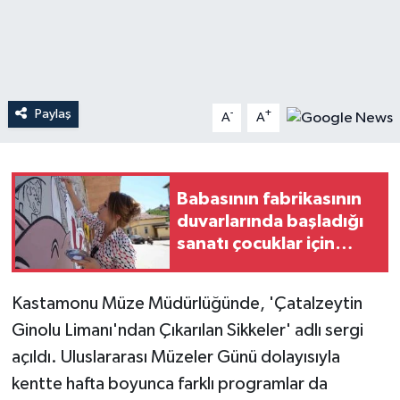
Teknoloji
Yaşam
Paylaş
-
+
A
A
Babasının fabrikasının
duvarlarında başladığı
sanatı çocuklar için
sokağa taşıdı
Kastamonu Müze Müdürlüğünde, 'Çatalzeytin
Ginolu Limanı'ndan Çıkarılan Sikkeler' adlı sergi
açıldı. Uluslararası Müzeler Günü dolayısıyla
kentte hafta boyunca farklı programlar da