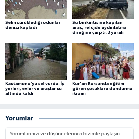
Selin sürüklediği odunlar
Su birikintisine kapılan
denizi kapladı
araç, refüjde aydınlatma
direğine çarptı: 3 yaralı
Kastamonu'yu sel vurdu: İş
Kur'an Kursunda eğitim
yerleri, evler ve araçlar su
gören çocuklara dondurma
altında kaldı
ikramı
Yorumlar