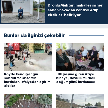
Dronlu Muhtar, mahallesini her
sabah havadan kontrol edip
eksikleri belirliyor
Bunlar da ilginizi çekebilir
Köyde kendi yangın
100 yaşına giren Atiye
söndürme sistemini
nineye, davullu zurnalı
kurdular, itfaiyeden eğitim
doğumgünü kutlaması
aldılar