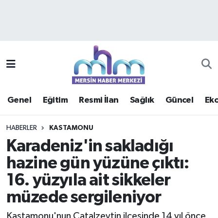
Asayiş
Mersin Hava Durumu
Çevre
Mersin Trafik Yoğunluk Haritası
Eğitim
Süper Lig Puan Durumu ve Fikstür
Genel
Eğitim
Resmi İlan
Sağlık
Güncel
Ek
Ekonomi
Tüm Manşetler
HABERLER
KASTAMONU
Genel
Son Dakika Haberleri
Karadeniz'in sakladığı
hazine gün yüzüne çıktı:
Güncel
Haber Arşivi
16. yüzyıla ait sikkeler
Haberde insan
müzede sergileniyor
Kültür - Sanat
Kastamonu'nun Çatalzeytin ilçesinde 14 yıl önce